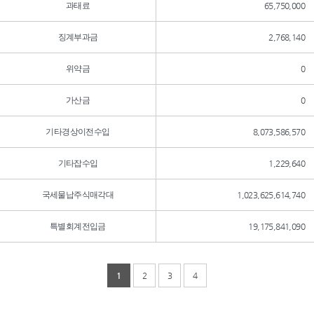
과태료
65,750,000
징계부과금
2,768,140
위약금
0
가산금
0
기타경상이전수입
8,073,586,570
기타잡수입
1,229,640
국세물납주식매각대
1,023,625,614,740
특별회계전입금
19,175,841,090
1
2
3
4