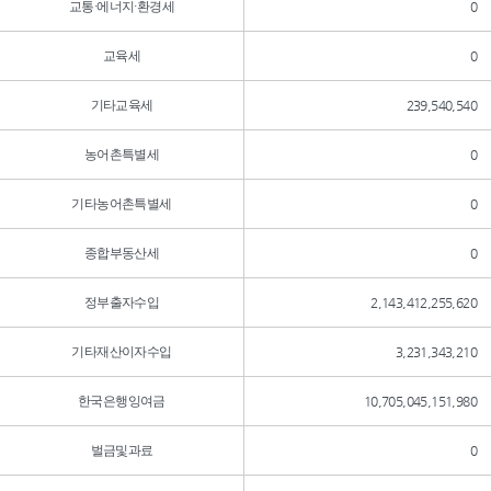
교통·에너지·환경세
0
교육세
0
기타교육세
239,540,540
농어촌특별세
0
기타농어촌특별세
0
종합부동산세
0
정부출자수입
2,143,412,255,620
기타재산이자수입
3,231,343,210
한국은행잉여금
10,705,045,151,980
벌금및과료
0