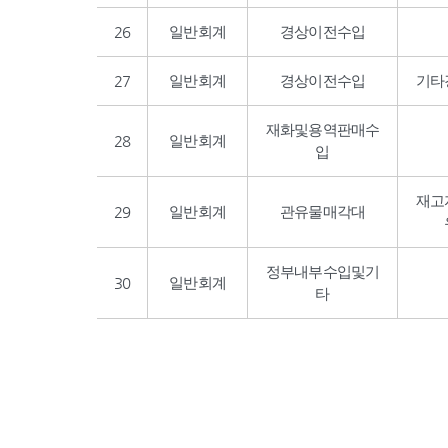
26
일반회계
경상이전수입
27
일반회계
경상이전수입
기타
재화및용역판매수
28
일반회계
입
재고
29
일반회계
관유물매각대
정부내부수입및기
30
일반회계
타