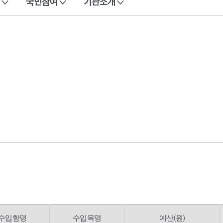
국민참여
기관소개
수입항명
수입목명
예산(원)