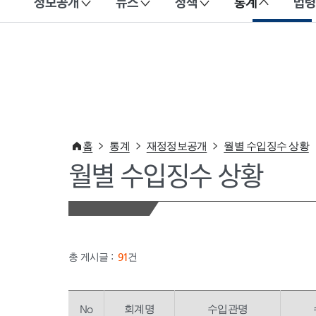
정보공개
뉴스
정책
통계
법령
이 누리집은 대한민국 공식 전자정부 누리집입니다.
홈
통계
재정정보공개
월별 수입징수 상황
월별 수입징수 상황
총 게시글 :
91
건
No
회계명
수입관명