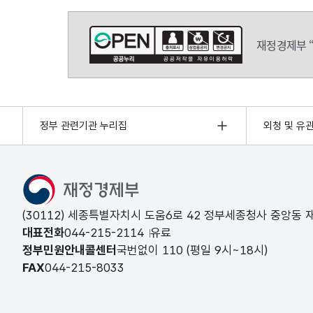
재정경제부 
정부 관련기관 누리집
외청 및 유
(30112) 세종특별자치시 도움6로 42 정부세종청사 중앙동
대표전화
044-215-2114
유료
정부민원안내콜센터
국번없이
110
(평일 9시~18시)
FAX
044-215-8033