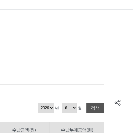
검색
년
월
수납금액(원)
수납누계금액(원)