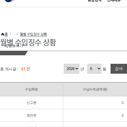
통합검색
전체메뉴
이 누리집은 대한민국 공식 전자정부 누리집입니다.
바로가기 메뉴
홈
월별 수입징수 상황
월별 수입징수 상황
공유하기
검색
총 게시글 :
91
건
년
월
수입목명
수납누계금액(원)
신고분
0
원천분
0