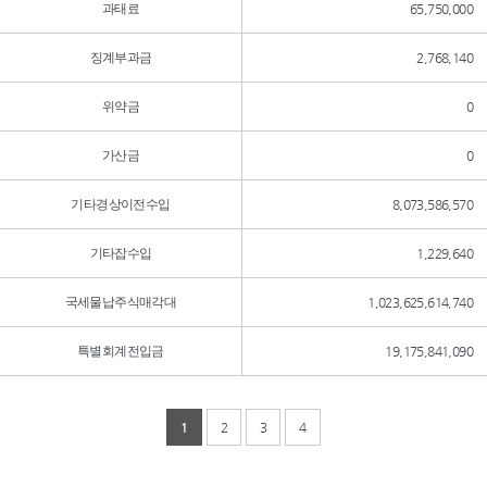
과태료
65,750,000
징계부과금
2,768,140
위약금
0
가산금
0
기타경상이전수입
8,073,586,570
기타잡수입
1,229,640
국세물납주식매각대
1,023,625,614,740
특별회계전입금
19,175,841,090
1
2
3
4