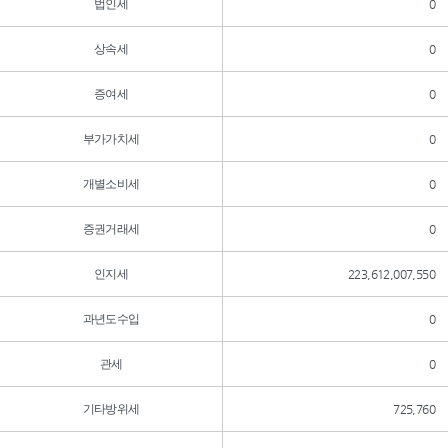
법인세
0
상속세
0
증여세
0
부가가치세
0
개별소비세
0
증권거래세
0
인지세
223,612,007,550
과년도수입
0
관세
0
기타방위세
725,760