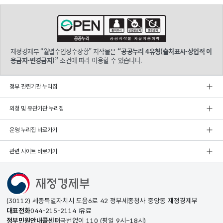
재정경제부 “월별수입징수상황” 저작물은
“공공누리 4유형(출처표시-상업적 이
용금지-변경금지)”
조건에 따라 이용할 수 있습니다.
정부 관련기관 누리집
외청 및 유관기관 누리집
운영 누리집 바로가기
관련 사이트 바로가기
(30112) 세종특별자치시 도움6로 42 정부세종청사 중앙동 재정경제부
대표전화
044-215-2114
유료
정부민원안내콜센터
국번없이
110
(평일 9시~18시)