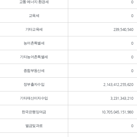
교통·에너지·환경세
0
교육세
0
기타교육세
239,540,540
농어촌특별세
0
기타농어촌특별세
0
종합부동산세
0
정부출자수입
2,143,412,255,620
기타재산이자수입
3,231,343,210
한국은행잉여금
10,705,045,151,980
벌금및과료
0