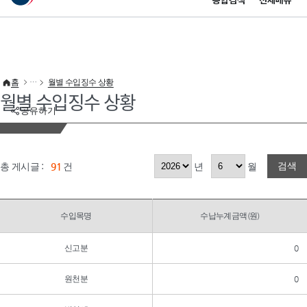
통합검색
전체메뉴
이 누리집은 대한민국 공식 전자정부 누리집입니다.
바로가기 메뉴
홈
월별 수입징수 상황
월별 수입징수 상황
공유하기
검색
총 게시글 :
91
건
년
월
수입목명
수납누계금액(원)
신고분
0
원천분
0