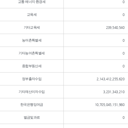
교통·에너지·환경세
0
교육세
0
기타교육세
239,540,540
농어촌특별세
0
기타농어촌특별세
0
종합부동산세
0
정부출자수입
2,143,412,255,620
기타재산이자수입
3,231,343,210
한국은행잉여금
10,705,045,151,980
벌금및과료
0