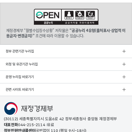
재정경제부 “월별수입징수상황” 저작물은
“공공누리 4유형(출처표시-상업적 이
용금지-변경금지)”
조건에 따라 이용할 수 있습니다.
정부 관련기관 누리집
외청 및 유관기관 누리집
운영 누리집 바로가기
관련 사이트 바로가기
(30112) 세종특별자치시 도움6로 42 정부세종청사 중앙동 재정경제부
대표전화
044-215-2114
유료
정부민원안내콜센터
국번없이
110
(평일 9시~18시)