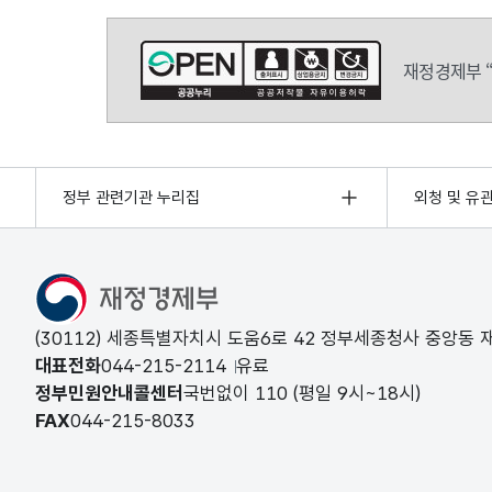
재정경제부 
정부 관련기관 누리집
외청 및 유
(30112) 세종특별자치시 도움6로 42 정부세종청사 중앙동
대표전화
044-215-2114
유료
정부민원안내콜센터
국번없이
110
(평일 9시~18시)
FAX
044-215-8033