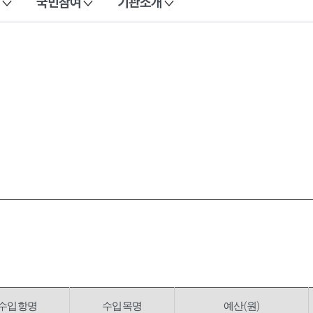
국민참여
기관소개
수입항명
수입목명
예산(원)