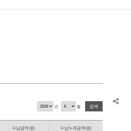
검색
년
월
수납금액(원)
수납누계금액(원)