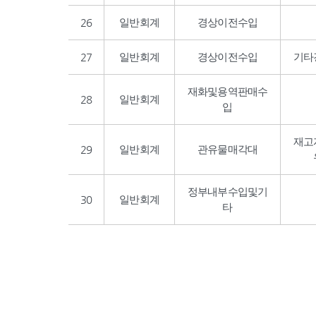
26
일반회계
경상이전수입
27
일반회계
경상이전수입
기타
재화및용역판매수
28
일반회계
입
재고
29
일반회계
관유물매각대
정부내부수입및기
30
일반회계
타