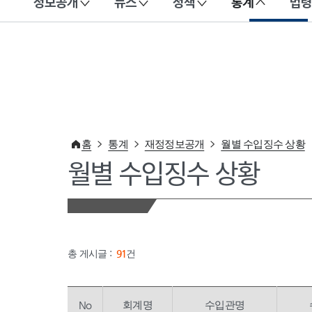
정보공개
뉴스
정책
통계
법령
이 누리집은 대한민국 공식 전자정부 누리집입니다.
홈
통계
재정정보공개
월별 수입징수 상황
월별 수입징수 상황
총 게시글 :
91
건
No
회계명
수입관명