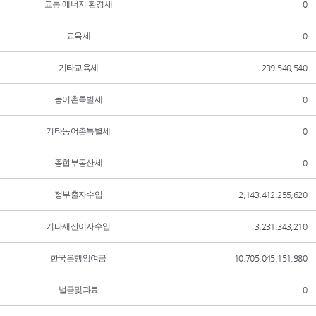
교통·에너지·환경세
0
교육세
0
기타교육세
239,540,540
농어촌특별세
0
기타농어촌특별세
0
종합부동산세
0
정부출자수입
2,143,412,255,620
기타재산이자수입
3,231,343,210
한국은행잉여금
10,705,045,151,980
벌금및과료
0