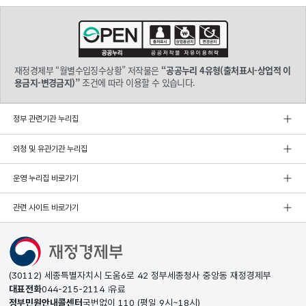
재정경제부 “월별수입징수상황” 저작물은
“공공누리 4유형(출처표시-상업적 이
용금지-변경금지)”
조건에 따라 이용할 수 있습니다.
정부 관련기관 누리집
외청 및 유관기관 누리집
운영 누리집 바로가기
관련 사이트 바로가기
(30112) 세종특별자치시 도움6로 42 정부세종청사 중앙동 재정경제부
대표전화
044-215-2114
유료
정부민원안내콜센터
국번없이
110
(평일 9시~18시)