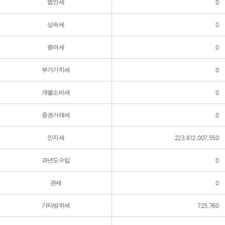
법인세
0
상속세
0
증여세
0
부가가치세
0
개별소비세
0
증권거래세
0
인지세
223,612,007,550
과년도수입
0
관세
0
기타방위세
725,760