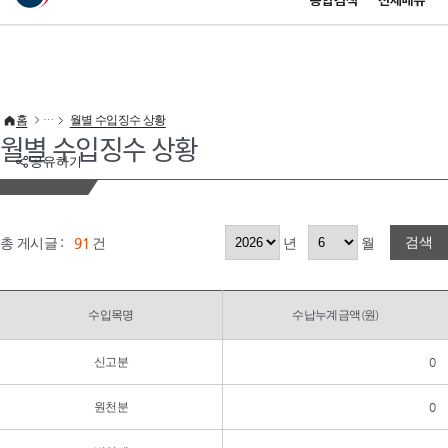
통합검색
전체메뉴
이 누리집은 대한민국 공식 전자정부 누리집입니다.
바로가기 메뉴
홈
월별 수입징수 상황
월별 수입징수 상황
공유하기
검색
총 게시글 :
91
건
년
월
수입목명
수납누계금액(원)
신고분
0
원천분
0