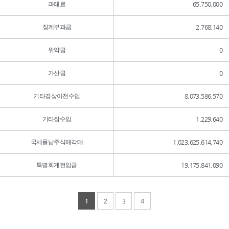
과태료
65,750,000
징계부과금
2,768,140
위약금
0
가산금
0
기타경상이전수입
8,073,586,570
기타잡수입
1,229,640
국세물납주식매각대
1,023,625,614,740
특별회계전입금
19,175,841,090
1
2
3
4