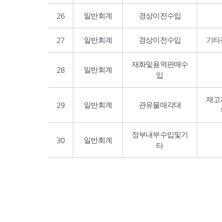
26
일반회계
경상이전수입
27
일반회계
경상이전수입
기타
재화및용역판매수
28
일반회계
입
재고
29
일반회계
관유물매각대
정부내부수입및기
30
일반회계
타