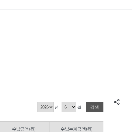
검색
년
월
수납금액(원)
수납누계금액(원)