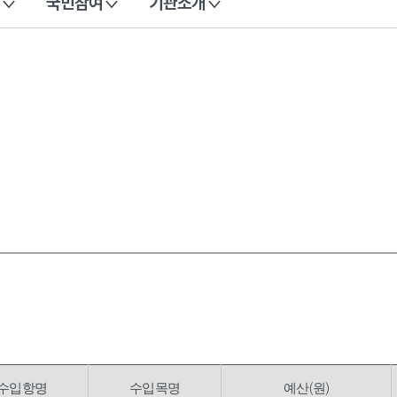
국민참여
기관소개
수입항명
수입목명
예산(원)