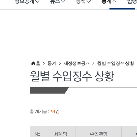
정보공개
뉴스
정책
통계
법령
이 누리집은 대한민국 공식 전자정부 누리집입니다.
홈
통계
재정정보공개
월별 수입징수 상황
월별 수입징수 상황
총 게시글 :
91
건
No
회계명
수입관명