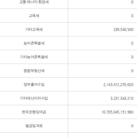
교통·에너지·환경세
0
교육세
0
기타교육세
239,540,540
농어촌특별세
0
기타농어촌특별세
0
종합부동산세
0
정부출자수입
2,143,412,255,620
기타재산이자수입
3,231,343,210
한국은행잉여금
10,705,045,151,980
벌금및과료
0