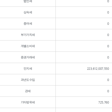
법인세
0
상속세
0
증여세
0
부가가치세
0
개별소비세
0
증권거래세
0
인지세
223,612,007,550
과년도수입
0
관세
0
기타방위세
725,760