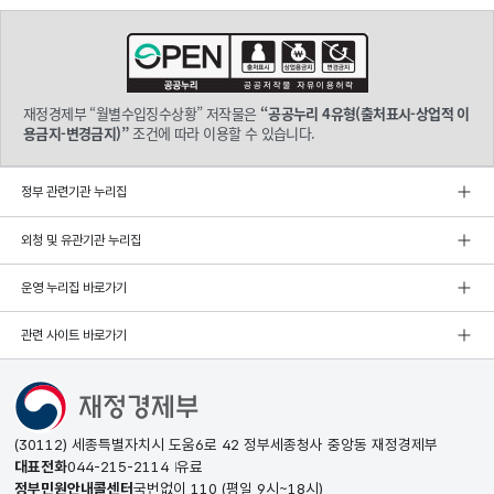
재정경제부 “월별수입징수상황” 저작물은
“공공누리 4유형(출처표시-상업적 이
용금지-변경금지)”
조건에 따라 이용할 수 있습니다.
정부 관련기관 누리집
외청 및 유관기관 누리집
운영 누리집 바로가기
관련 사이트 바로가기
(30112) 세종특별자치시 도움6로 42 정부세종청사 중앙동 재정경제부
대표전화
044-215-2114
유료
정부민원안내콜센터
국번없이
110
(평일 9시~18시)