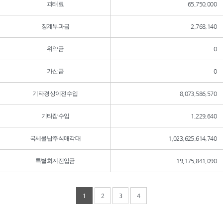
과태료
65,750,000
징계부과금
2,768,140
위약금
0
가산금
0
기타경상이전수입
8,073,586,570
기타잡수입
1,229,640
국세물납주식매각대
1,023,625,614,740
특별회계전입금
19,175,841,090
1
2
3
4