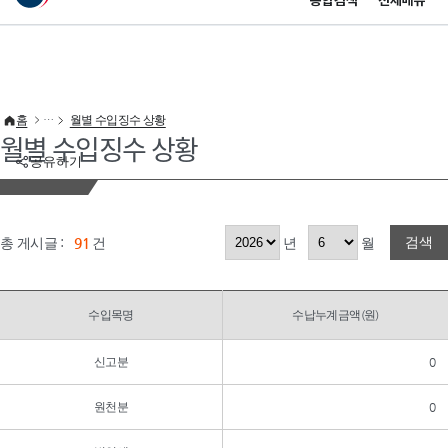
통합검색
전체메뉴
이 누리집은 대한민국 공식 전자정부 누리집입니다.
바로가기 메뉴
홈
월별 수입징수 상황
월별 수입징수 상황
공유하기
검색
총 게시글 :
91
건
년
월
수입목명
수납누계금액(원)
신고분
0
원천분
0