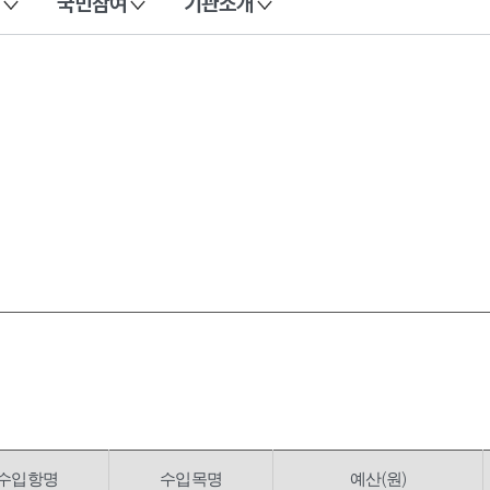
국민참여
기관소개
수입항명
수입목명
예산(원)