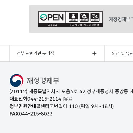
재정경제부 
정부 관련기관 누리집
외청 및 유
(30112) 세종특별자치시 도움6로 42 정부세종청사 중앙동
대표전화
044-215-2114
유료
정부민원안내콜센터
국번없이
110
(평일 9시~18시)
FAX
044-215-8033