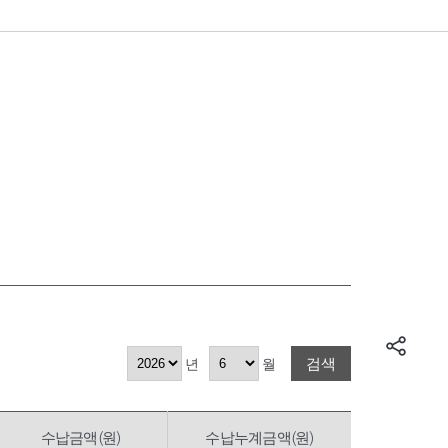
검색
년
월
수납금액(원)
수납누계금액(원)