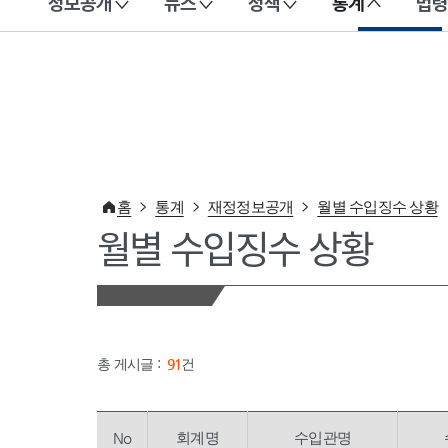
정보공개
뉴스
정책
통계
법령
이 누리집은 대한민국 공식 전자정부 누리집입니다.
홈
통계
재정정보공개
월별 수입징수 상황
월별 수입징수 상황
총 게시글 :
91
건
No
회계명
수입관명