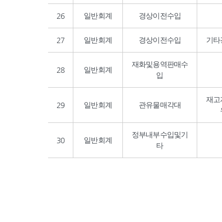
26
일반회계
경상이전수입
27
일반회계
경상이전수입
기타
재화및용역판매수
28
일반회계
입
재고
29
일반회계
관유물매각대
정부내부수입및기
30
일반회계
타