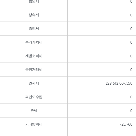
법인세
0
상속세
0
증여세
0
부가가치세
0
개별소비세
0
증권거래세
0
인지세
223,612,007,550
과년도수입
0
관세
0
기타방위세
725,760