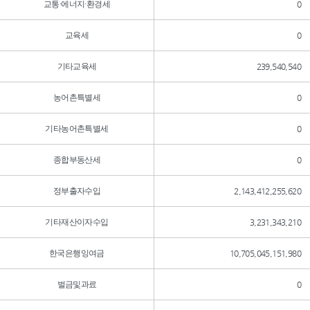
교통·에너지·환경세
0
교육세
0
기타교육세
239,540,540
농어촌특별세
0
기타농어촌특별세
0
종합부동산세
0
정부출자수입
2,143,412,255,620
기타재산이자수입
3,231,343,210
한국은행잉여금
10,705,045,151,980
벌금및과료
0