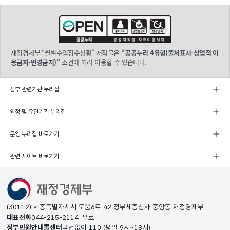
재정경제부 “월별수입징수상황” 저작물은
“공공누리 4유형(출처표시-상업적 이
용금지-변경금지)”
조건에 따라 이용할 수 있습니다.
정부 관련기관 누리집
외청 및 유관기관 누리집
운영 누리집 바로가기
관련 사이트 바로가기
(30112) 세종특별자치시 도움6로 42 정부세종청사 중앙동 재정경제부
대표전화
044-215-2114
유료
정부민원안내콜센터
국번없이
110
(평일 9시~18시)