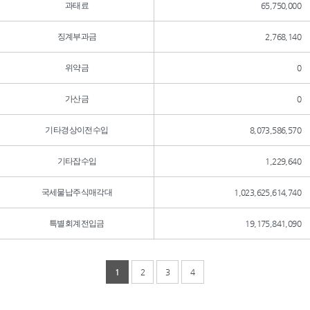
과태료
65,750,000
징계부과금
2,768,140
위약금
0
가산금
0
기타경상이전수입
8,073,586,570
기타잡수입
1,229,640
국세물납주식매각대
1,023,625,614,740
특별회계전입금
19,175,841,090
1
2
3
4