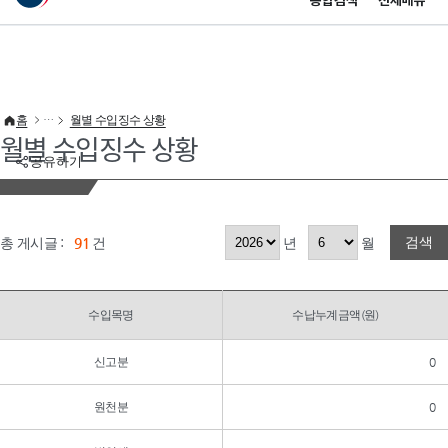
통합검색
전체메뉴
이 누리집은 대한민국 공식 전자정부 누리집입니다.
바로가기 메뉴
홈
월별 수입징수 상황
월별 수입징수 상황
공유하기
검색
총 게시글 :
91
건
년
월
수입목명
수납누계금액(원)
신고분
0
원천분
0