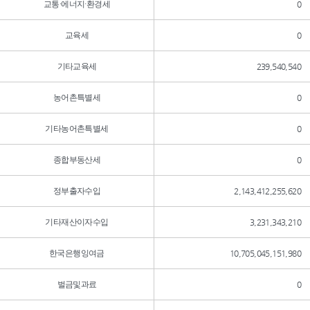
교통·에너지·환경세
0
교육세
0
기타교육세
239,540,540
농어촌특별세
0
기타농어촌특별세
0
종합부동산세
0
정부출자수입
2,143,412,255,620
기타재산이자수입
3,231,343,210
한국은행잉여금
10,705,045,151,980
벌금및과료
0