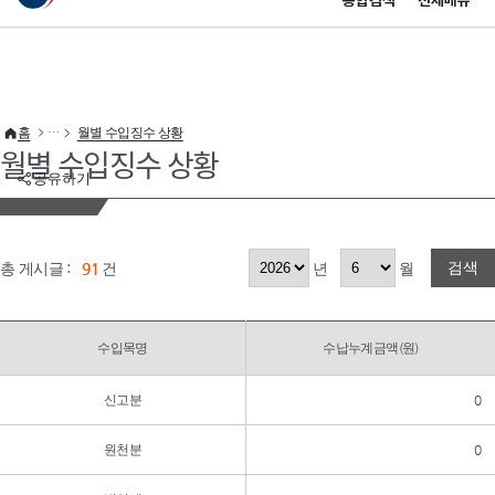
통합검색
전체메뉴
이 누리집은 대한민국 공식 전자정부 누리집입니다.
바로가기 메뉴
홈
월별 수입징수 상황
월별 수입징수 상황
공유하기
검색
총 게시글 :
91
건
년
월
수입목명
수납누계금액(원)
신고분
0
원천분
0