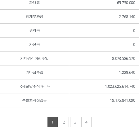
과태료
65,750,000
징계부과금
2,768,140
위약금
0
가산금
0
기타경상이전수입
8,073,586,570
기타잡수입
1,229,640
국세물납주식매각대
1,023,625,614,740
특별회계전입금
19,175,841,090
1
2
3
4