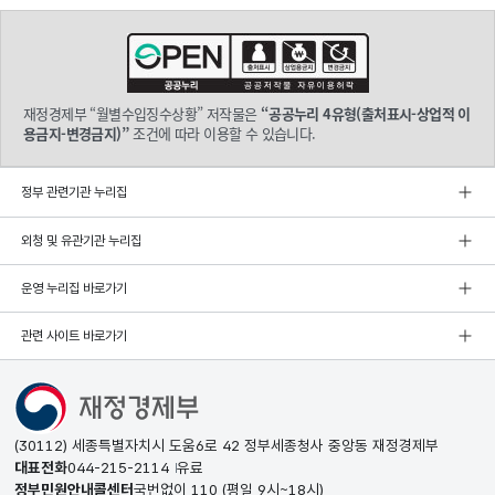
재정경제부 “월별수입징수상황” 저작물은
“공공누리 4유형(출처표시-상업적 이
용금지-변경금지)”
조건에 따라 이용할 수 있습니다.
정부 관련기관 누리집
외청 및 유관기관 누리집
운영 누리집 바로가기
관련 사이트 바로가기
(30112) 세종특별자치시 도움6로 42 정부세종청사 중앙동 재정경제부
대표전화
044-215-2114
유료
정부민원안내콜센터
국번없이
110
(평일 9시~18시)