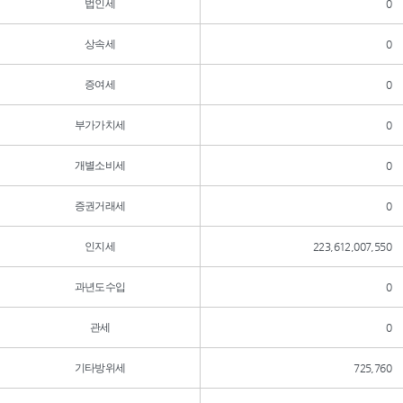
법인세
0
상속세
0
증여세
0
부가가치세
0
개별소비세
0
증권거래세
0
인지세
223,612,007,550
과년도수입
0
관세
0
기타방위세
725,760