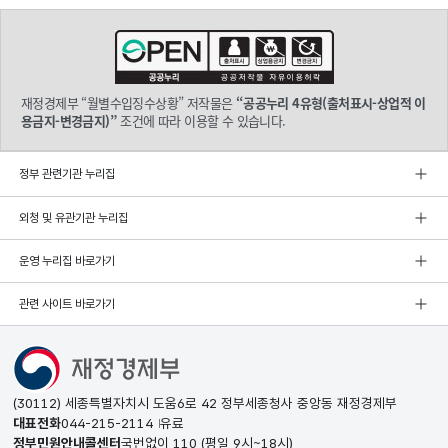
재정경제부 “월별수입징수상황” 저작물은
“공공누리 4유형(출처표시-상업적 이
용금지-변경금지)”
조건에 따라 이용할 수 있습니다.
정부 관련기관 누리집
외청 및 유관기관 누리집
운영 누리집 바로가기
관련 사이트 바로가기
(30112) 세종특별자치시 도움6로 42 정부세종청사 중앙동 재정경제부
대표전화
044-215-2114
유료
정부민원안내콜센터
국번없이
110
(평일 9시~18시)