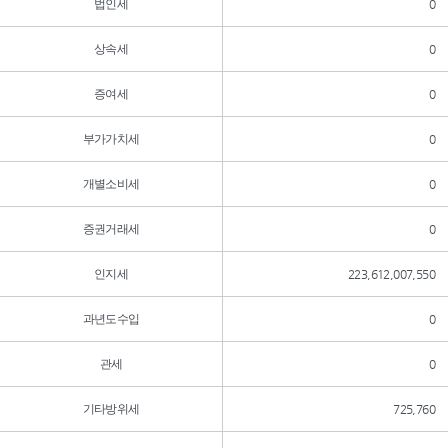
법인세
0
상속세
0
증여세
0
부가가치세
0
개별소비세
0
증권거래세
0
인지세
223,612,007,550
과년도수입
0
관세
0
기타방위세
725,760