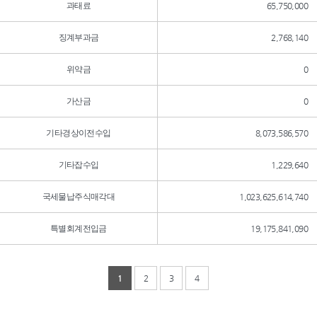
과태료
65,750,000
징계부과금
2,768,140
위약금
0
가산금
0
기타경상이전수입
8,073,586,570
기타잡수입
1,229,640
국세물납주식매각대
1,023,625,614,740
특별회계전입금
19,175,841,090
1
2
3
4