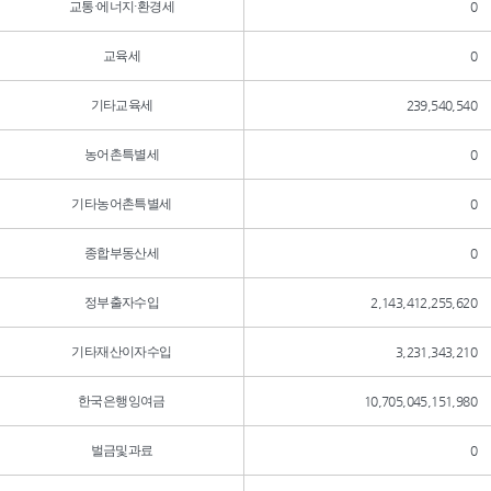
교통·에너지·환경세
0
교육세
0
기타교육세
239,540,540
농어촌특별세
0
기타농어촌특별세
0
종합부동산세
0
정부출자수입
2,143,412,255,620
기타재산이자수입
3,231,343,210
한국은행잉여금
10,705,045,151,980
벌금및과료
0