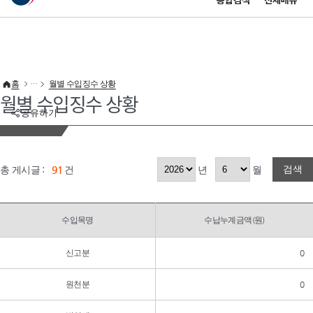
통합검색
전체메뉴
이 누리집은 대한민국 공식 전자정부 누리집입니다.
바로가기 메뉴
홈
월별 수입징수 상황
월별 수입징수 상황
공유하기
검색
총 게시글 :
91
건
년
월
수입목명
수납누계금액(원)
신고분
0
원천분
0