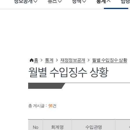
정보공개
뉴스
정책
통계
법령
이 누리집은 대한민국 공식 전자정부 누리집입니다.
홈
통계
재정정보공개
월별 수입징수 상황
월별 수입징수 상황
총 게시글 :
91
건
No
회계명
수입관명