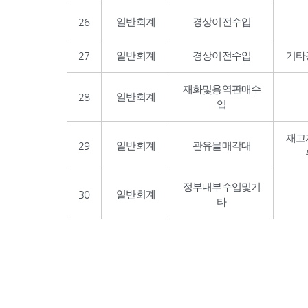
26
일반회계
경상이전수입
27
일반회계
경상이전수입
기타
재화및용역판매수
28
일반회계
입
재고
29
일반회계
관유물매각대
정부내부수입및기
30
일반회계
타