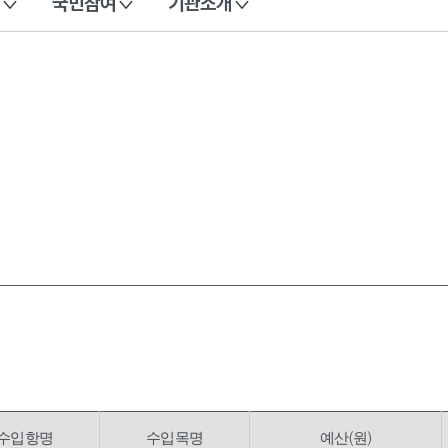
국민참여
기관소개
수입항명
수입목명
예산(원)