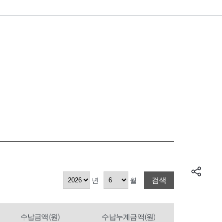
검색
년
월
수납금액(원)
수납누계금액(원)