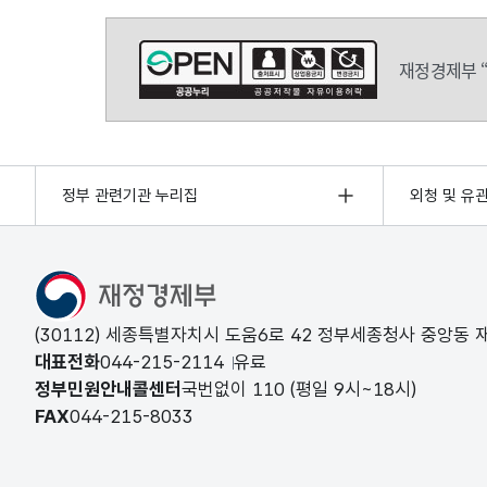
재정경제부 
정부 관련기관 누리집
외청 및 유
(30112) 세종특별자치시 도움6로 42 정부세종청사 중앙동
대표전화
044-215-2114
유료
정부민원안내콜센터
국번없이
110
(평일 9시~18시)
FAX
044-215-8033