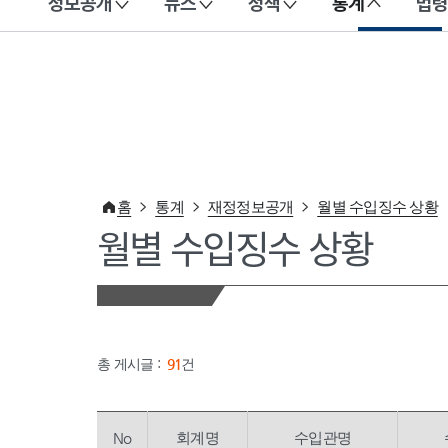
정보공개
뉴스
정책
통계
법령
이 누리집은 대한민국 공식 전자정부 누리집입니다.
홈
통계
재정정보공개
월별 수입징수 상황
월별 수입징수 상황
총 게시글 :
91
건
No
회계명
수입관명