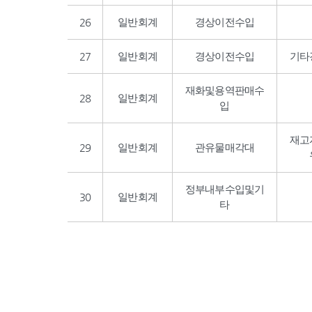
26
일반회계
경상이전수입
27
일반회계
경상이전수입
기타
재화및용역판매수
28
일반회계
입
재고
29
일반회계
관유물매각대
정부내부수입및기
30
일반회계
타