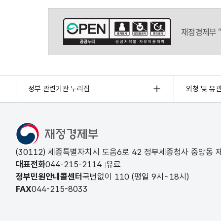
재정경제부 
정부 관련기관 누리집
외청 및 유
(30112) 세종특별자치시 도움6로 42 정부세종청사 중앙동
대표전화
044-215-2114
유료
정부민원안내콜센터
국번없이
110
(평일 9시~18시)
FAX
044-215-8033