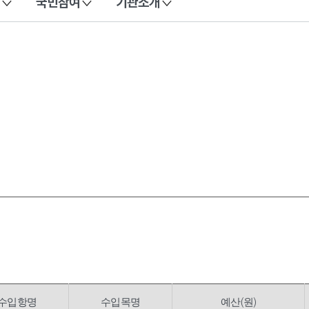
국민참여
기관소개
수입항명
수입목명
예산(원)