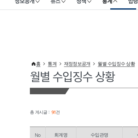
정보공개
뉴스
정책
통계
법령
이 누리집은 대한민국 공식 전자정부 누리집입니다.
홈
통계
재정정보공개
월별 수입징수 상황
월별 수입징수 상황
총 게시글 :
91
건
No
회계명
수입관명