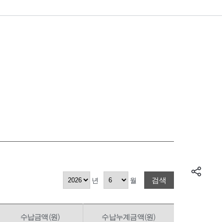
검색
년
월
수납금액(원)
수납누계금액(원)