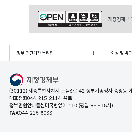
재정경제부 
정부 관련기관 누리집
외청 및 유
(30112) 세종특별자치시 도움6로 42 정부세종청사 중앙동
대표전화
044-215-2114
유료
정부민원안내콜센터
국번없이
110
(평일 9시~18시)
FAX
044-215-8033