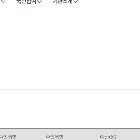
국민참여
기관소개
수입항명
수입목명
예산(원)