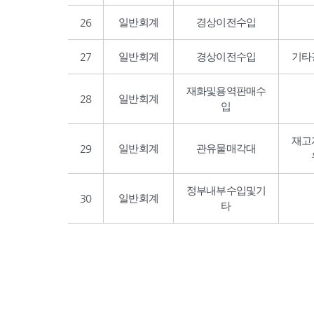
26
일반회계
경상이전수입
27
일반회계
경상이전수입
기타
재화및용역판매수
28
일반회계
입
재고
29
일반회계
관유물매각대
정부내부수입및기
30
일반회계
타