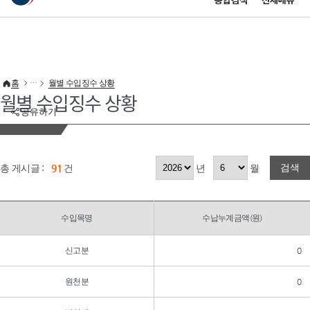
통합검색
전체메뉴
이 누리집은 대한민국 공식 전자정부 누리집입니다.
바로가기 메뉴
홈
월별 수입징수 상황
월별 수입징수 상황
공유하기
검색
총 게시글 :
91
건
년
월
수입목명
수납누계금액(원)
신고분
0
원천분
0