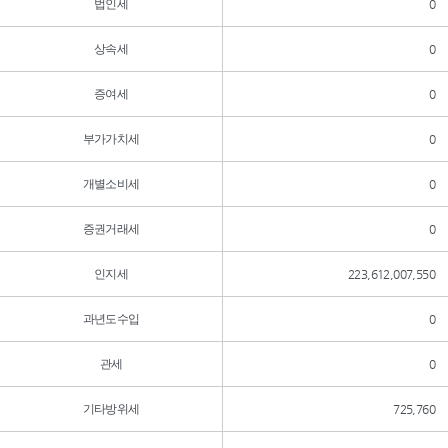
법인세
0
상속세
0
증여세
0
부가가치세
0
개별소비세
0
증권거래세
0
인지세
223,612,007,550
과년도수입
0
관세
0
기타방위세
725,760