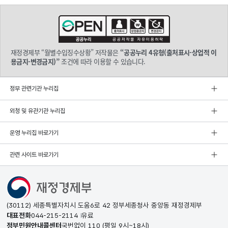
재정경제부 “월별수입징수상황” 저작물은
“공공누리 4유형(출처표시-상업적 이
용금지-변경금지)”
조건에 따라 이용할 수 있습니다.
정부 관련기관 누리집
외청 및 유관기관 누리집
운영 누리집 바로가기
관련 사이트 바로가기
(30112) 세종특별자치시 도움6로 42 정부세종청사 중앙동 재정경제부
대표전화
044-215-2114
유료
정부민원안내콜센터
국번없이
110
(평일 9시~18시)