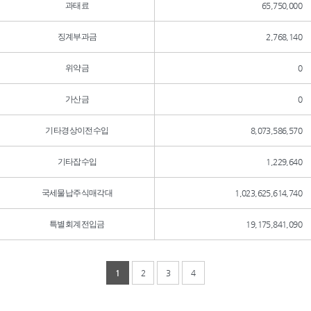
과태료
65,750,000
징계부과금
2,768,140
위약금
0
가산금
0
기타경상이전수입
8,073,586,570
기타잡수입
1,229,640
국세물납주식매각대
1,023,625,614,740
특별회계전입금
19,175,841,090
1
2
3
4