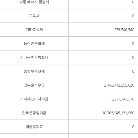
교통·에너지·환경세
0
교육세
0
기타교육세
239,540,540
농어촌특별세
0
기타농어촌특별세
0
종합부동산세
0
정부출자수입
2,143,412,255,620
기타재산이자수입
3,231,343,210
한국은행잉여금
10,705,045,151,980
벌금및과료
0