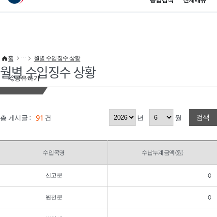
통합검색
전체메뉴
이 누리집은 대한민국 공식 전자정부 누리집입니다.
바로가기 메뉴
홈
월별 수입징수 상황
월별 수입징수 상황
공유하기
검색
총 게시글 :
91
건
년
월
수입목명
수납누계금액(원)
신고분
0
원천분
0