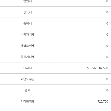
법인세
0
상속세
0
증여세
0
부가가치세
0
개별소비세
0
증권거래세
0
인지세
223,612,007,550
과년도수입
0
관세
0
기타방위세
725,760