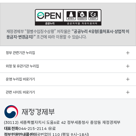
재정경제부 “월별수입징수상황” 저작물은
“공공누리 4유형(출처표시-상업적 이
용금지-변경금지)”
조건에 따라 이용할 수 있습니다.
정부 관련기관 누리집
외청 및 유관기관 누리집
운영 누리집 바로가기
관련 사이트 바로가기
(30112) 세종특별자치시 도움6로 42 정부세종청사 중앙동 재정경제부
대표전화
044-215-2114
유료
정부민원안내콜센터
국번없이
110
(평일 9시~18시)