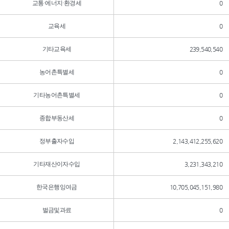
교통·에너지·환경세
0
교육세
0
기타교육세
239,540,540
농어촌특별세
0
기타농어촌특별세
0
종합부동산세
0
정부출자수입
2,143,412,255,620
기타재산이자수입
3,231,343,210
한국은행잉여금
10,705,045,151,980
벌금및과료
0