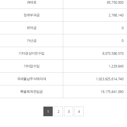
과태료
65,750,000
징계부과금
2,768,140
위약금
0
가산금
0
기타경상이전수입
8,073,586,570
기타잡수입
1,229,640
국세물납주식매각대
1,023,625,614,740
특별회계전입금
19,175,841,090
1
2
3
4