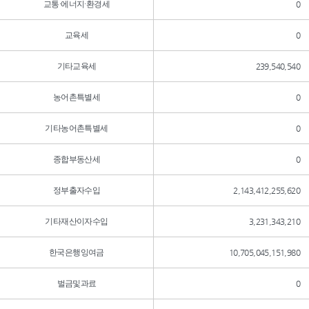
교통·에너지·환경세
0
교육세
0
기타교육세
239,540,540
농어촌특별세
0
기타농어촌특별세
0
종합부동산세
0
정부출자수입
2,143,412,255,620
기타재산이자수입
3,231,343,210
한국은행잉여금
10,705,045,151,980
벌금및과료
0