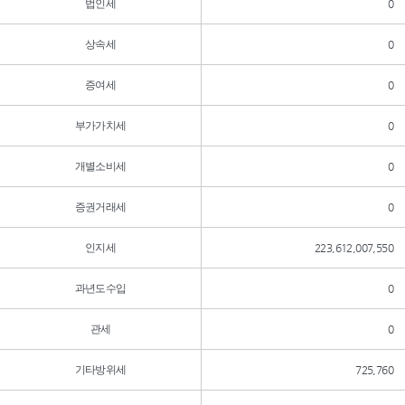
법인세
0
상속세
0
증여세
0
부가가치세
0
개별소비세
0
증권거래세
0
인지세
223,612,007,550
과년도수입
0
관세
0
기타방위세
725,760