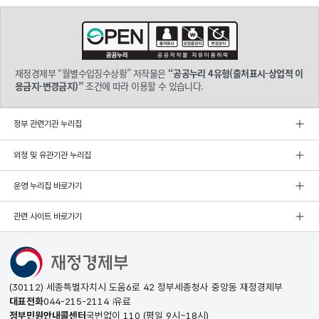
재정경제부 “월별수입징수상황” 저작물은
“공공누리 4유형(출처표시-상업적 이
용금지-변경금지)”
조건에 따라 이용할 수 있습니다.
정부 관련기관 누리집
외청 및 유관기관 누리집
운영 누리집 바로가기
관련 사이트 바로가기
(30112) 세종특별자치시 도움6로 42 정부세종청사 중앙동 재정경제부
대표전화
044-215-2114
유료
정부민원안내콜센터
국번없이
110
(평일 9시~18시)