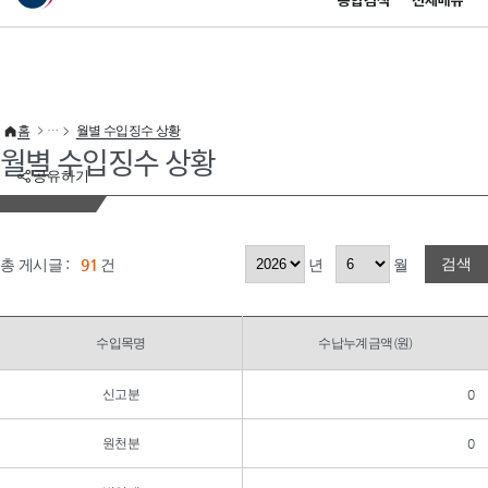
통합검색
전체메뉴
이 누리집은 대한민국 공식 전자정부 누리집입니다.
바로가기 메뉴
홈
월별 수입징수 상황
월별 수입징수 상황
공유하기
검색
총 게시글 :
91
건
년
월
수입목명
수납누계금액(원)
신고분
0
원천분
0