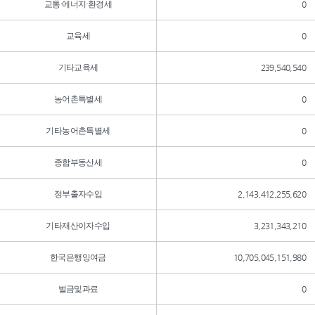
교통·에너지·환경세
0
교육세
0
기타교육세
239,540,540
농어촌특별세
0
기타농어촌특별세
0
종합부동산세
0
정부출자수입
2,143,412,255,620
기타재산이자수입
3,231,343,210
한국은행잉여금
10,705,045,151,980
벌금및과료
0