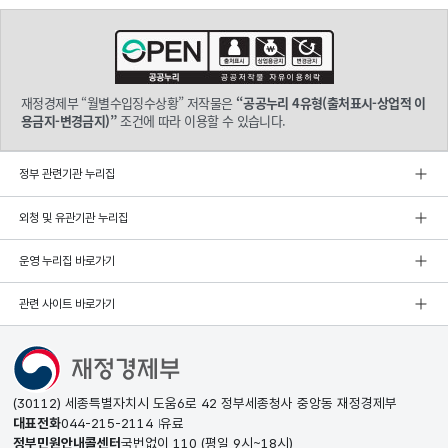
재정경제부 “월별수입징수상황” 저작물은
“공공누리 4유형(출처표시-상업적 이
용금지-변경금지)”
조건에 따라 이용할 수 있습니다.
정부 관련기관 누리집
외청 및 유관기관 누리집
운영 누리집 바로가기
관련 사이트 바로가기
(30112) 세종특별자치시 도움6로 42 정부세종청사 중앙동 재정경제부
대표전화
044-215-2114
유료
정부민원안내콜센터
국번없이
110
(평일 9시~18시)