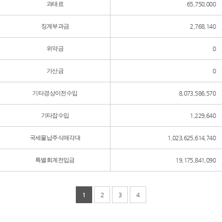
과태료
65,750,000
징계부과금
2,768,140
위약금
0
가산금
0
기타경상이전수입
8,073,586,570
기타잡수입
1,229,640
국세물납주식매각대
1,023,625,614,740
특별회계전입금
19,175,841,090
1
2
3
4