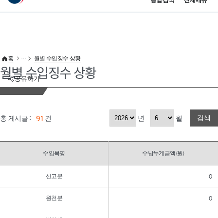
통합검색
전체메뉴
이 누리집은 대한민국 공식 전자정부 누리집입니다.
바로가기 메뉴
홈
월별 수입징수 상황
월별 수입징수 상황
공유하기
검색
총 게시글 :
91
건
년
월
수입목명
수납누계금액(원)
신고분
0
원천분
0