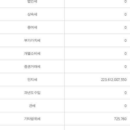
법인세
0
상속세
0
증여세
0
부가가치세
0
개별소비세
0
증권거래세
0
인지세
223,612,007,550
과년도수입
0
관세
0
기타방위세
725,760