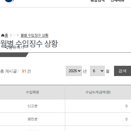
통합검색
전체메뉴
이 누리집은 대한민국 공식 전자정부 누리집입니다.
바로가기 메뉴
홈
월별 수입징수 상황
월별 수입징수 상황
공유하기
검색
총 게시글 :
91
건
년
월
수입목명
수납누계금액(원)
신고분
0
원천분
0