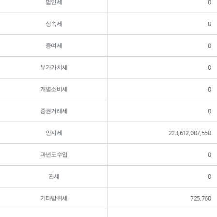
법인세
0
상속세
0
증여세
0
부가가치세
0
개별소비세
0
증권거래세
0
인지세
223,612,007,550
과년도수입
0
관세
0
기타방위세
725,760