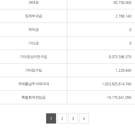
과태료
65,750,000
징계부과금
2,768,140
위약금
0
가산금
0
기타경상이전수입
8,073,586,570
기타잡수입
1,229,640
국세물납주식매각대
1,023,625,614,740
특별회계전입금
19,175,841,090
1
2
3
4