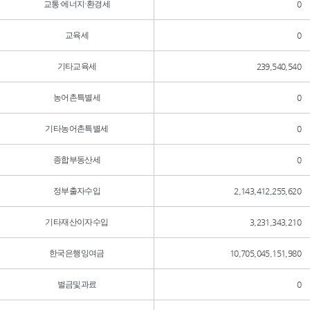
교통·에너지·환경세
0
교육세
0
기타교육세
239,540,540
농어촌특별세
0
기타농어촌특별세
0
종합부동산세
0
정부출자수입
2,143,412,255,620
기타재산이자수입
3,231,343,210
한국은행잉여금
10,705,045,151,980
벌금및과료
0