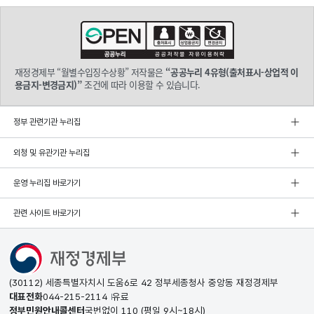
재정경제부 “월별수입징수상황” 저작물은
“공공누리 4유형(출처표시-상업적 이
용금지-변경금지)”
조건에 따라 이용할 수 있습니다.
정부 관련기관 누리집
외청 및 유관기관 누리집
운영 누리집 바로가기
관련 사이트 바로가기
(30112) 세종특별자치시 도움6로 42 정부세종청사 중앙동 재정경제부
대표전화
044-215-2114
유료
정부민원안내콜센터
국번없이
110
(평일 9시~18시)