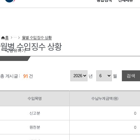
통합검색
전체메뉴
이 누리집은 대한민국 공식 전자정부 누리집입니다.
바로가기 메뉴
홈
월별 수입징수 상황
월별 수입징수 상황
공유하기
검색
총 게시글 :
91
건
년
월
수입목명
수납누계금액(원)
신고분
0
원천분
0