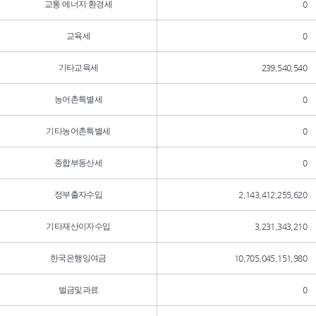
교통·에너지·환경세
0
교육세
0
기타교육세
239,540,540
농어촌특별세
0
기타농어촌특별세
0
종합부동산세
0
정부출자수입
2,143,412,255,620
기타재산이자수입
3,231,343,210
한국은행잉여금
10,705,045,151,980
벌금및과료
0