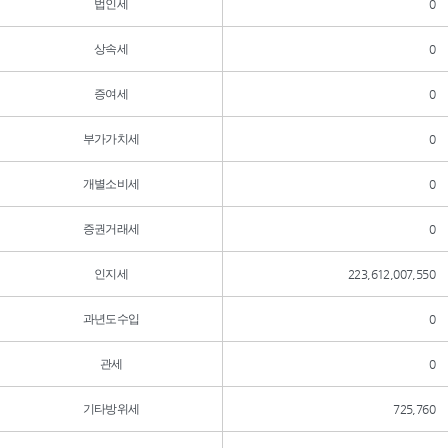
법인세
0
상속세
0
증여세
0
부가가치세
0
개별소비세
0
증권거래세
0
인지세
223,612,007,550
과년도수입
0
관세
0
기타방위세
725,760