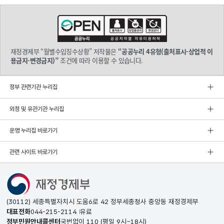
재정경제부 “월별수입징수상황” 저작물은
“공공누리 4유형(출처표시-상업적 이
용금지-변경금지)”
조건에 따라 이용할 수 있습니다.
정부 관련기관 누리집
외청 및 유관기관 누리집
운영 누리집 바로가기
관련 사이트 바로가기
(30112) 세종특별자치시 도움6로 42 정부세종청사 중앙동 재정경제부
대표전화
044-215-2114
유료
정부민원안내콜센터
국번없이
110
(평일 9시~18시)