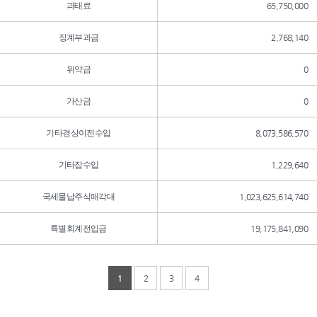
과태료
65,750,000
징계부과금
2,768,140
위약금
0
가산금
0
기타경상이전수입
8,073,586,570
기타잡수입
1,229,640
국세물납주식매각대
1,023,625,614,740
특별회계전입금
19,175,841,090
1
2
3
4