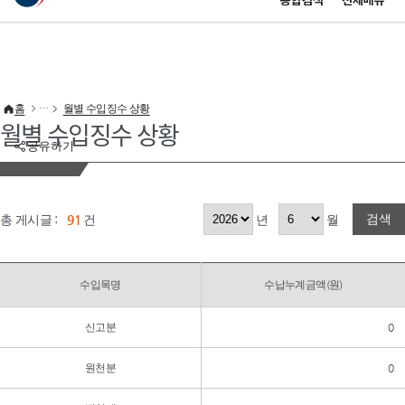
통합검색
전체메뉴
이 누리집은 대한민국 공식 전자정부 누리집입니다.
바로가기 메뉴
홈
월별 수입징수 상황
월별 수입징수 상황
공유하기
검색
총 게시글 :
91
건
년
월
수입목명
수납누계금액(원)
신고분
0
원천분
0