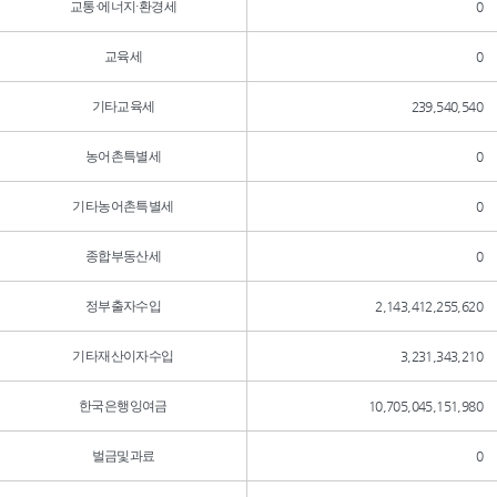
교통·에너지·환경세
0
교육세
0
기타교육세
239,540,540
농어촌특별세
0
기타농어촌특별세
0
종합부동산세
0
정부출자수입
2,143,412,255,620
기타재산이자수입
3,231,343,210
한국은행잉여금
10,705,045,151,980
벌금및과료
0