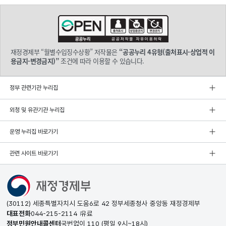
재정경제부 “월별수입징수상황” 저작물은
“공공누리 4유형(출처표시-상업적 이
용금지-변경금지)”
조건에 따라 이용할 수 있습니다.
정부 관련기관 누리집
외청 및 유관기관 누리집
운영 누리집 바로가기
관련 사이트 바로가기
(30112) 세종특별자치시 도움6로 42 정부세종청사 중앙동 재정경제부
대표전화
044-215-2114
유료
정부민원안내콜센터
국번없이
110
(평일 9시~18시)