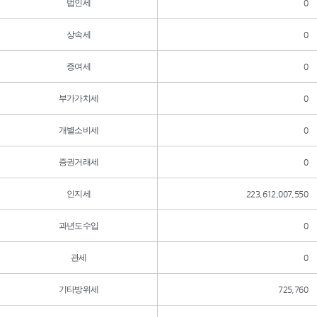
법인세
0
상속세
0
증여세
0
부가가치세
0
개별소비세
0
증권거래세
0
인지세
223,612,007,550
과년도수입
0
관세
0
기타방위세
725,760