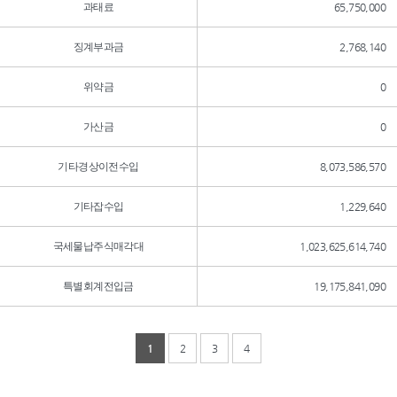
과태료
65,750,000
징계부과금
2,768,140
위약금
0
가산금
0
기타경상이전수입
8,073,586,570
기타잡수입
1,229,640
국세물납주식매각대
1,023,625,614,740
특별회계전입금
19,175,841,090
1
2
3
4