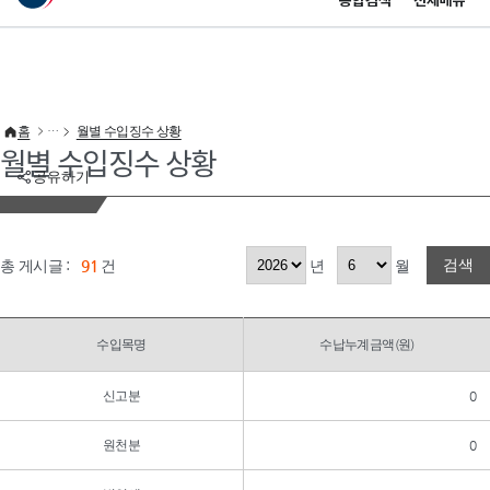
통합검색
전체메뉴
이 누리집은 대한민국 공식 전자정부 누리집입니다.
바로가기 메뉴
홈
월별 수입징수 상황
월별 수입징수 상황
공유하기
검색
총 게시글 :
91
건
년
월
수입목명
수납누계금액(원)
신고분
0
원천분
0