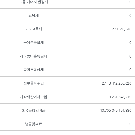
교통·에너지·환경세
0
교육세
0
기타교육세
239,540,540
농어촌특별세
0
기타농어촌특별세
0
종합부동산세
0
정부출자수입
2,143,412,255,620
기타재산이자수입
3,231,343,210
한국은행잉여금
10,705,045,151,980
벌금및과료
0