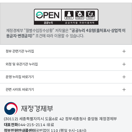
재정경제부 “월별수입징수상황” 저작물은
“공공누리 4유형(출처표시-상업적 이
용금지-변경금지)”
조건에 따라 이용할 수 있습니다.
정부 관련기관 누리집
외청 및 유관기관 누리집
운영 누리집 바로가기
관련 사이트 바로가기
(30112) 세종특별자치시 도움6로 42 정부세종청사 중앙동 재정경제부
대표전화
044-215-2114
유료
정부민원안내콜센터
국번없이
110
(평일 9시~18시)