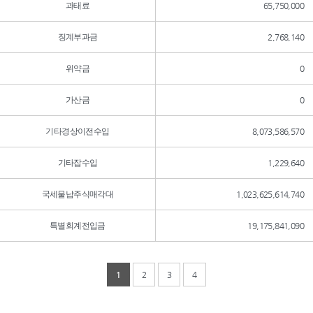
과태료
65,750,000
징계부과금
2,768,140
위약금
0
가산금
0
기타경상이전수입
8,073,586,570
기타잡수입
1,229,640
국세물납주식매각대
1,023,625,614,740
특별회계전입금
19,175,841,090
1
2
3
4