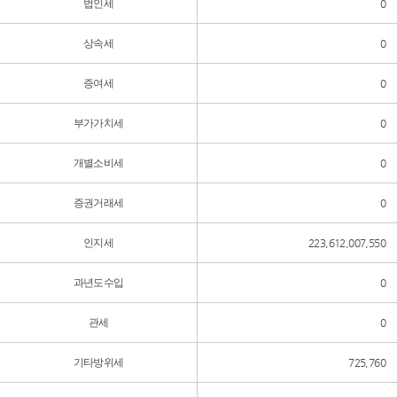
법인세
0
상속세
0
증여세
0
부가가치세
0
개별소비세
0
증권거래세
0
인지세
223,612,007,550
과년도수입
0
관세
0
기타방위세
725,760