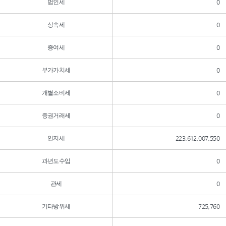
법인세
0
상속세
0
증여세
0
부가가치세
0
개별소비세
0
증권거래세
0
인지세
223,612,007,550
과년도수입
0
관세
0
기타방위세
725,760