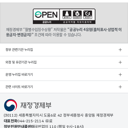
재정경제부 “월별수입징수상황” 저작물은
“공공누리 4유형(출처표시-상업적 이
용금지-변경금지)”
조건에 따라 이용할 수 있습니다.
정부 관련기관 누리집
외청 및 유관기관 누리집
운영 누리집 바로가기
관련 사이트 바로가기
(30112) 세종특별자치시 도움6로 42 정부세종청사 중앙동 재정경제부
대표전화
044-215-2114
유료
정부민원안내콜센터
국번없이
110
(평일 9시~18시)