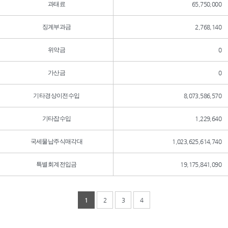
과태료
65,750,000
징계부과금
2,768,140
위약금
0
가산금
0
기타경상이전수입
8,073,586,570
기타잡수입
1,229,640
국세물납주식매각대
1,023,625,614,740
특별회계전입금
19,175,841,090
1
2
3
4