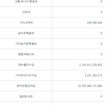
교통·에너지·환경세
0
교육세
0
기타교육세
239,540,540
농어촌특별세
0
기타농어촌특별세
0
종합부동산세
0
정부출자수입
2,143,412,255,620
기타재산이자수입
3,231,343,210
한국은행잉여금
10,705,045,151,980
벌금및과료
0