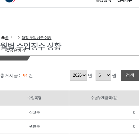
통합검색
전체메뉴
이 누리집은 대한민국 공식 전자정부 누리집입니다.
바로가기 메뉴
홈
월별 수입징수 상황
월별 수입징수 상황
공유하기
검색
총 게시글 :
91
건
년
월
수입목명
수납누계금액(원)
신고분
0
원천분
0