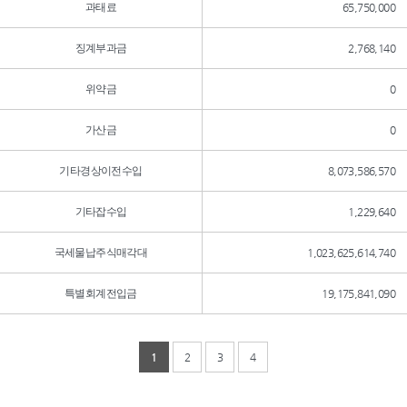
과태료
65,750,000
징계부과금
2,768,140
위약금
0
가산금
0
기타경상이전수입
8,073,586,570
기타잡수입
1,229,640
국세물납주식매각대
1,023,625,614,740
특별회계전입금
19,175,841,090
1
2
3
4