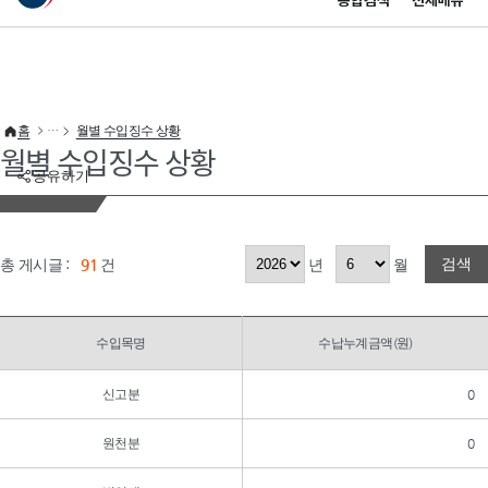
통합검색
전체메뉴
이 누리집은 대한민국 공식 전자정부 누리집입니다.
바로가기 메뉴
홈
월별 수입징수 상황
월별 수입징수 상황
공유하기
검색
총 게시글 :
91
건
년
월
수입목명
수납누계금액(원)
신고분
0
원천분
0