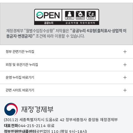
재정경제부 “월별수입징수상황” 저작물은
“공공누리 4유형(출처표시-상업적 이
용금지-변경금지)”
조건에 따라 이용할 수 있습니다.
정부 관련기관 누리집
외청 및 유관기관 누리집
운영 누리집 바로가기
관련 사이트 바로가기
(30112) 세종특별자치시 도움6로 42 정부세종청사 중앙동 재정경제부
대표전화
044-215-2114
유료
정부민원안내콜센터
국번없이
110
(평일 9시~18시)