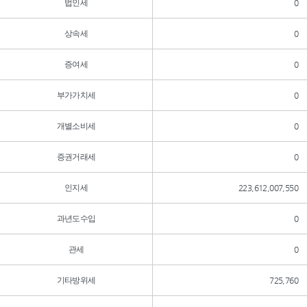
법인세
0
상속세
0
증여세
0
부가가치세
0
개별소비세
0
증권거래세
0
인지세
223,612,007,550
과년도수입
0
관세
0
기타방위세
725,760