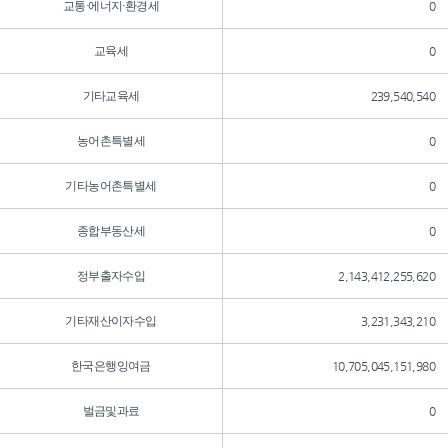
교통·에너지·환경세
0
교육세
0
기타교육세
239,540,540
농어촌특별세
0
기타농어촌특별세
0
종합부동산세
0
정부출자수입
2,143,412,255,620
기타재산이자수입
3,231,343,210
한국은행잉여금
10,705,045,151,980
벌금및과료
0