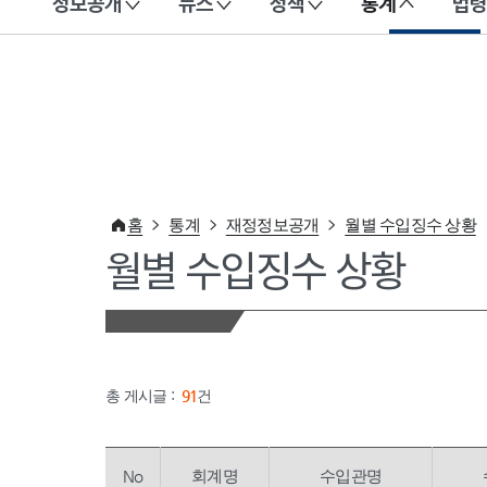
정보공개
뉴스
정책
통계
법령
이 누리집은 대한민국 공식 전자정부 누리집입니다.
홈
통계
재정정보공개
월별 수입징수 상황
월별 수입징수 상황
총 게시글 :
91
건
No
회계명
수입관명