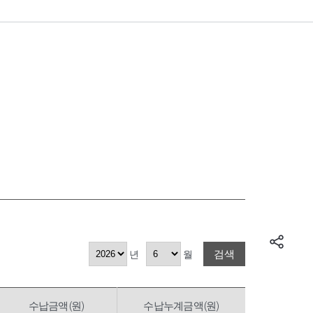
검색
년
월
수납금액(원)
수납누계금액(원)