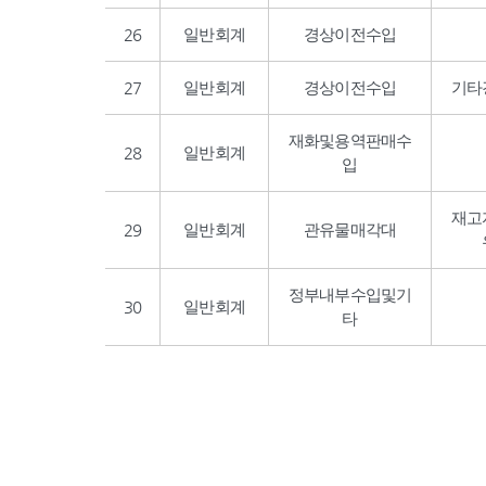
26
일반회계
경상이전수입
27
일반회계
경상이전수입
기타
재화및용역판매수
28
일반회계
입
재고
29
일반회계
관유물매각대
정부내부수입및기
30
일반회계
타