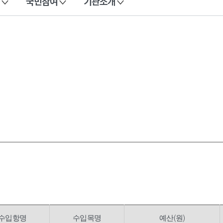
국민참여
기관소개
수입항명
수입목명
예산(원)