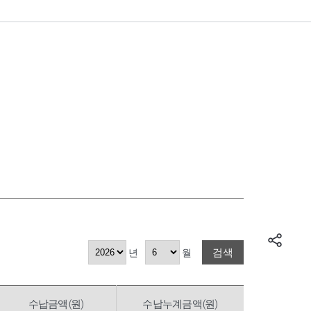
검색
년
월
수납금액(원)
수납누계금액(원)