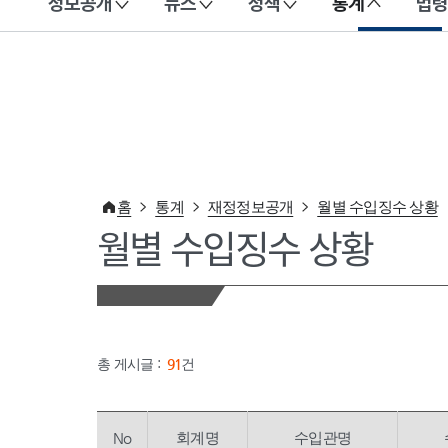
정보공개
뉴스
정책
통계
법령
이 누리집은 대한민국 공식 전자정부 누리집입니다.
홈
통계
재정정보공개
월별 수입징수 상황
월별 수입징수 상황
총 게시글 :
91
건
No
회계명
수입관명