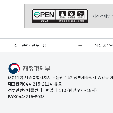
재정경제부 
정부 관련기관 누리집
외청 및 유
(30112) 세종특별자치시 도움6로 42 정부세종청사 중앙동
대표전화
044-215-2114
유료
정부민원안내콜센터
국번없이
110
(평일 9시~18시)
FAX
044-215-8033