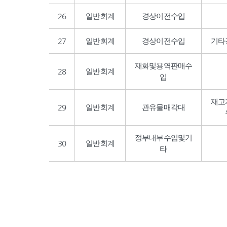
26
일반회계
경상이전수입
27
일반회계
경상이전수입
기타
재화및용역판매수
28
일반회계
입
재고
29
일반회계
관유물매각대
정부내부수입및기
30
일반회계
타