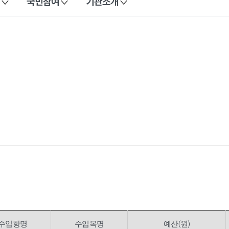
국민참여
기관소개
수입항명
수입목명
예산(원)