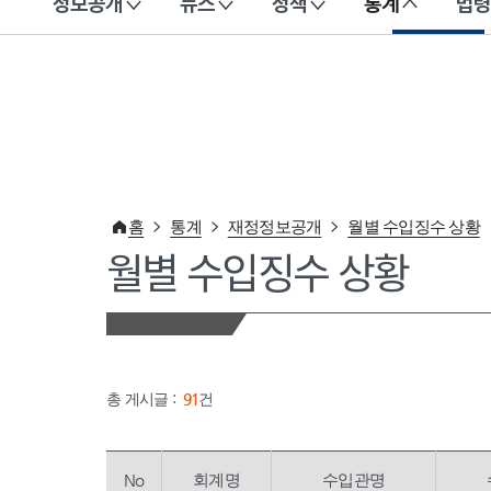
정보공개
뉴스
정책
통계
법령
이 누리집은 대한민국 공식 전자정부 누리집입니다.
홈
통계
재정정보공개
월별 수입징수 상황
월별 수입징수 상황
총 게시글 :
91
건
No
회계명
수입관명