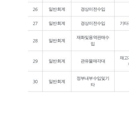
26
일반회계
경상이전수입
27
일반회계
경상이전수입
기타
재화및용역판매수
28
일반회계
입
재고
29
일반회계
관유물매각대
정부내부수입및기
30
일반회계
타