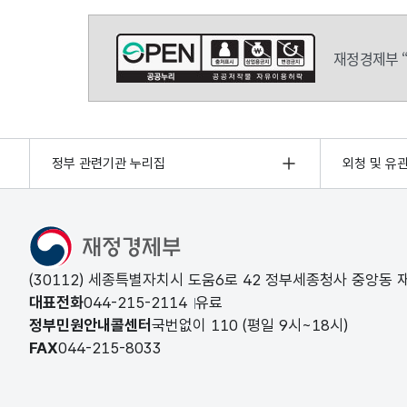
재정경제부 
정부 관련기관 누리집
외청 및 유
(30112) 세종특별자치시 도움6로 42 정부세종청사 중앙동
대표전화
044-215-2114
유료
정부민원안내콜센터
국번없이
110
(평일 9시~18시)
FAX
044-215-8033