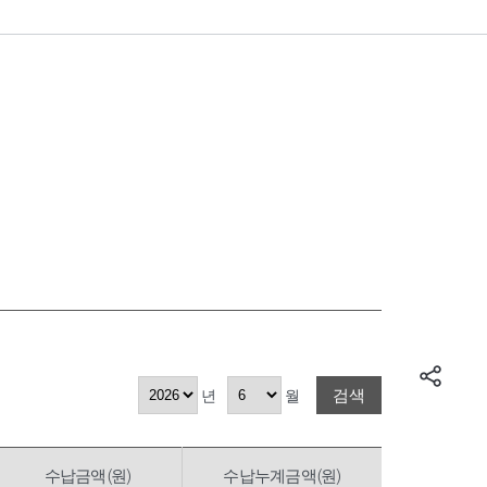
검색
년
월
수납금액(원)
수납누계금액(원)