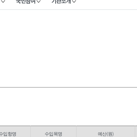
국민참여
기관소개
수입항명
수입목명
예산(원)