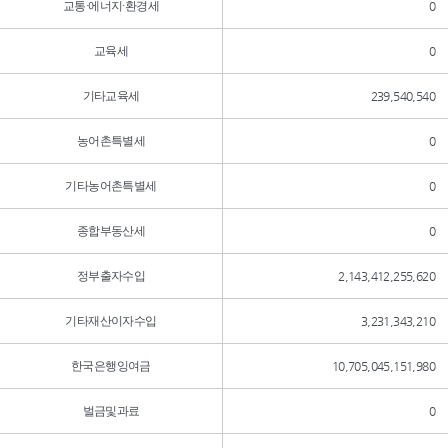
교통·에너지·환경세
0
교육세
0
기타교육세
239,540,540
농어촌특별세
0
기타농어촌특별세
0
종합부동산세
0
정부출자수입
2,143,412,255,620
기타재산이자수입
3,231,343,210
한국은행잉여금
10,705,045,151,980
벌금및과료
0