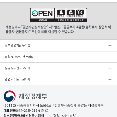
재정경제부 “월별수입징수상황” 저작물은
“공공누리 4유형(출처표시-상업적 이
용금지-변경금지)”
조건에 따라 이용할 수 있습니다.
정부 관련기관 누리집
외청 및 유관기관 누리집
운영 누리집 바로가기
관련 사이트 바로가기
(30112) 세종특별자치시 도움6로 42 정부세종청사 중앙동 재정경제부
대표전화
044-215-2114
유료
정부민원안내콜센터
국번없이
110
(평일 9시~18시)