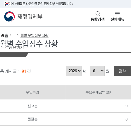
이 누리집은 대한민국 공식 전자정부 누리집입니다.
바로가기 메뉴
재정경제부(www.mofe.go.kr)
통합검색
전체메뉴
홈
월별 수입징수 상황
월별 수입징수 상황
공유하기
검색
총 게시글 :
91
건
년
월
수입목명
수납누계금액(원)
신고분
0
원천분
0