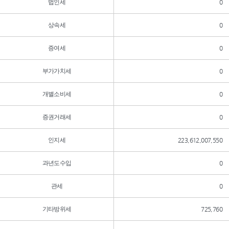
법인세
0
상속세
0
증여세
0
부가가치세
0
개별소비세
0
증권거래세
0
인지세
223,612,007,550
과년도수입
0
관세
0
기타방위세
725,760