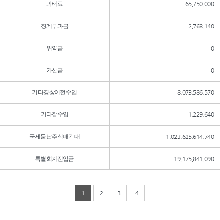
과태료
65,750,000
징계부과금
2,768,140
위약금
0
가산금
0
기타경상이전수입
8,073,586,570
기타잡수입
1,229,640
국세물납주식매각대
1,023,625,614,740
특별회계전입금
19,175,841,090
1
2
3
4