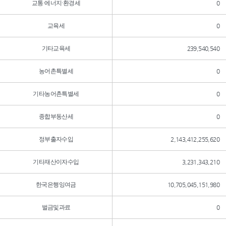
교통·에너지·환경세
0
교육세
0
기타교육세
239,540,540
농어촌특별세
0
기타농어촌특별세
0
종합부동산세
0
정부출자수입
2,143,412,255,620
기타재산이자수입
3,231,343,210
한국은행잉여금
10,705,045,151,980
벌금및과료
0