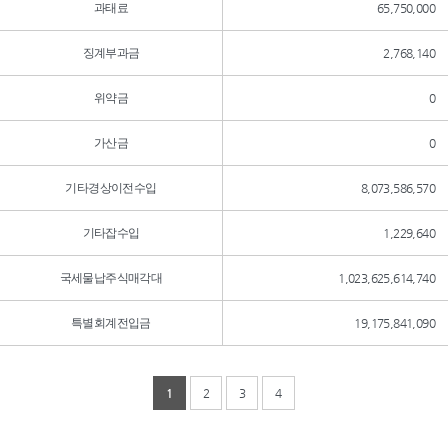
과태료
65,750,000
징계부과금
2,768,140
위약금
0
가산금
0
기타경상이전수입
8,073,586,570
기타잡수입
1,229,640
국세물납주식매각대
1,023,625,614,740
특별회계전입금
19,175,841,090
1
2
3
4