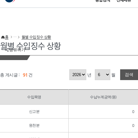
통합검색
전체메뉴
이 누리집은 대한민국 공식 전자정부 누리집입니다.
바로가기 메뉴
홈
월별 수입징수 상황
월별 수입징수 상황
공유하기
검색
총 게시글 :
91
건
년
월
수입목명
수납누계금액(원)
신고분
0
원천분
0