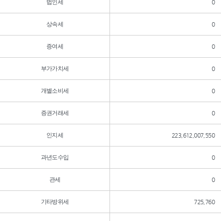
법인세
0
상속세
0
증여세
0
부가가치세
0
개별소비세
0
증권거래세
0
인지세
223,612,007,550
과년도수입
0
관세
0
기타방위세
725,760