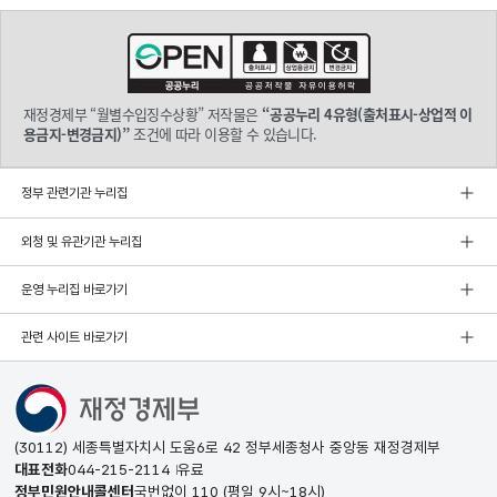
재정경제부 “월별수입징수상황” 저작물은
“공공누리 4유형(출처표시-상업적 이
용금지-변경금지)”
조건에 따라 이용할 수 있습니다.
정부 관련기관 누리집
외청 및 유관기관 누리집
운영 누리집 바로가기
관련 사이트 바로가기
(30112) 세종특별자치시 도움6로 42 정부세종청사 중앙동 재정경제부
대표전화
044-215-2114
유료
정부민원안내콜센터
국번없이
110
(평일 9시~18시)