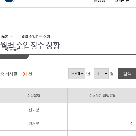
통합검색
전체메뉴
이 누리집은 대한민국 공식 전자정부 누리집입니다.
바로가기 메뉴
홈
월별 수입징수 상황
월별 수입징수 상황
공유하기
검색
총 게시글 :
91
건
년
월
수입목명
수납누계금액(원)
신고분
0
원천분
0