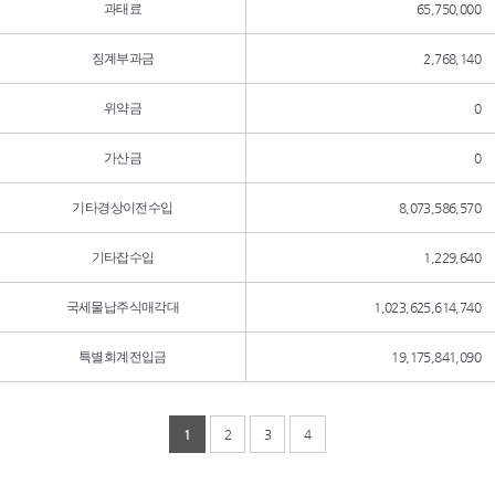
과태료
65,750,000
징계부과금
2,768,140
위약금
0
가산금
0
기타경상이전수입
8,073,586,570
기타잡수입
1,229,640
국세물납주식매각대
1,023,625,614,740
특별회계전입금
19,175,841,090
1
2
3
4