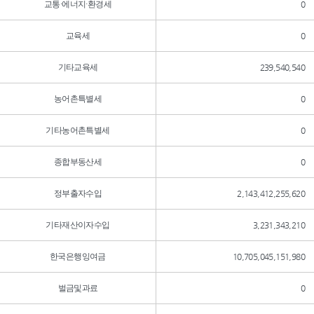
교통·에너지·환경세
0
교육세
0
기타교육세
239,540,540
농어촌특별세
0
기타농어촌특별세
0
종합부동산세
0
정부출자수입
2,143,412,255,620
기타재산이자수입
3,231,343,210
한국은행잉여금
10,705,045,151,980
벌금및과료
0