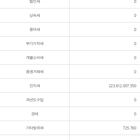
법인세
0
상속세
0
증여세
0
부가가치세
0
개별소비세
0
증권거래세
0
인지세
223,612,007,550
과년도수입
0
관세
0
기타방위세
725,760