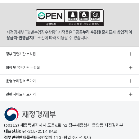
재정경제부 “월별수입징수상황” 저작물은
“공공누리 4유형(출처표시-상업적 이
용금지-변경금지)”
조건에 따라 이용할 수 있습니다.
정부 관련기관 누리집
외청 및 유관기관 누리집
운영 누리집 바로가기
관련 사이트 바로가기
(30112) 세종특별자치시 도움6로 42 정부세종청사 중앙동 재정경제부
대표전화
044-215-2114
유료
정부민원안내콜센터
국번없이
110
(평일 9시~18시)