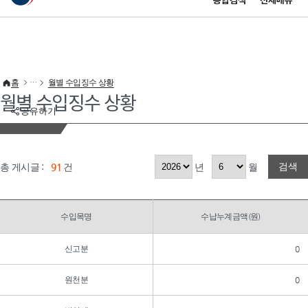
통합검색
전체메뉴
이 누리집은 대한민국 공식 전자정부 누리집입니다.
바로가기 메뉴
홈
월별 수입징수 상황
월별 수입징수 상황
공유하기
검색
총 게시글 :
91
건
년
월
수입목명
수납누계금액(원)
신고분
0
원천분
0