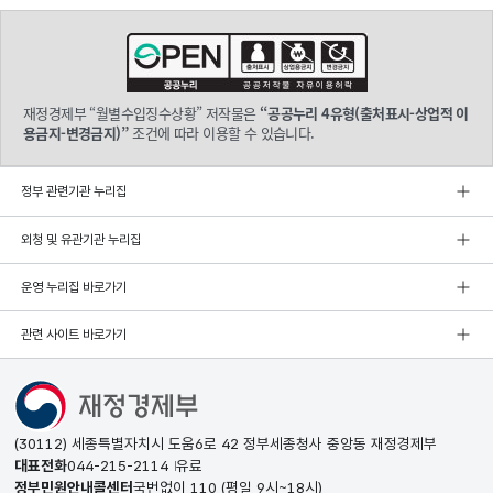
재정경제부 “월별수입징수상황” 저작물은
“공공누리 4유형(출처표시-상업적 이
용금지-변경금지)”
조건에 따라 이용할 수 있습니다.
정부 관련기관 누리집
외청 및 유관기관 누리집
운영 누리집 바로가기
관련 사이트 바로가기
(30112) 세종특별자치시 도움6로 42 정부세종청사 중앙동 재정경제부
대표전화
044-215-2114
유료
정부민원안내콜센터
국번없이
110
(평일 9시~18시)