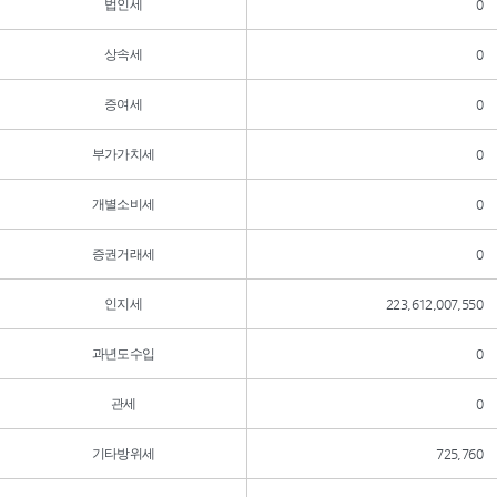
법인세
0
상속세
0
증여세
0
부가가치세
0
개별소비세
0
증권거래세
0
인지세
223,612,007,550
과년도수입
0
관세
0
기타방위세
725,760