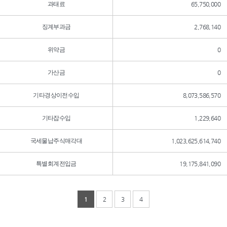
과태료
65,750,000
징계부과금
2,768,140
위약금
0
가산금
0
기타경상이전수입
8,073,586,570
기타잡수입
1,229,640
국세물납주식매각대
1,023,625,614,740
특별회계전입금
19,175,841,090
1
2
3
4