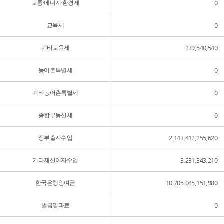
교통·에너지·환경세
0
교육세
0
기타교육세
239,540,540
농어촌특별세
0
기타농어촌특별세
0
종합부동산세
0
정부출자수입
2,143,412,255,620
기타재산이자수입
3,231,343,210
한국은행잉여금
10,705,045,151,980
벌금및과료
0