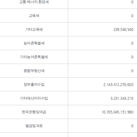
교통·에너지·환경세
0
교육세
0
기타교육세
239,540,540
농어촌특별세
0
기타농어촌특별세
0
종합부동산세
0
정부출자수입
2,143,412,255,620
기타재산이자수입
3,231,343,210
한국은행잉여금
10,705,045,151,980
벌금및과료
0