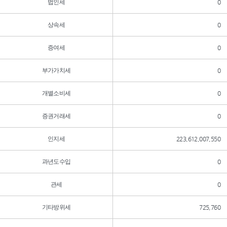
법인세
0
상속세
0
증여세
0
부가가치세
0
개별소비세
0
증권거래세
0
인지세
223,612,007,550
과년도수입
0
관세
0
기타방위세
725,760