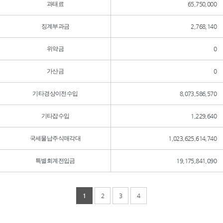
과태료
65,750,000
징계부과금
2,768,140
위약금
0
가산금
0
기타경상이전수입
8,073,586,570
기타잡수입
1,229,640
국세물납주식매각대
1,023,625,614,740
특별회계전입금
19,175,841,090
1
2
3
4