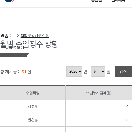
통합검색
전체메뉴
이 누리집은 대한민국 공식 전자정부 누리집입니다.
바로가기 메뉴
홈
월별 수입징수 상황
월별 수입징수 상황
공유하기
검색
총 게시글 :
91
건
년
월
수입목명
수납누계금액(원)
신고분
0
원천분
0