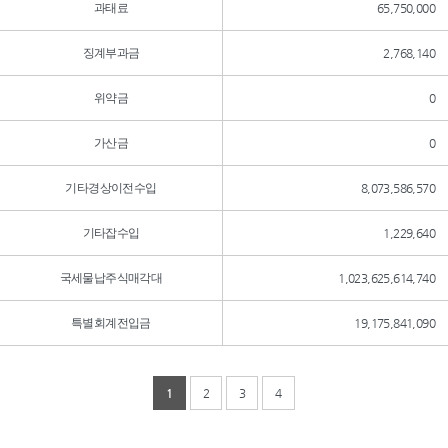
과태료
65,750,000
징계부과금
2,768,140
위약금
0
가산금
0
기타경상이전수입
8,073,586,570
기타잡수입
1,229,640
국세물납주식매각대
1,023,625,614,740
특별회계전입금
19,175,841,090
1
2
3
4