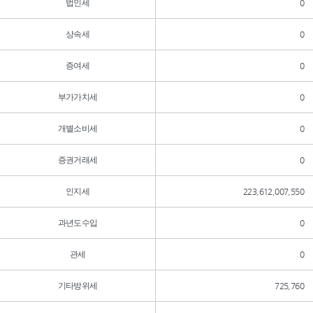
법인세
0
상속세
0
증여세
0
부가가치세
0
개별소비세
0
증권거래세
0
인지세
223,612,007,550
과년도수입
0
관세
0
기타방위세
725,760