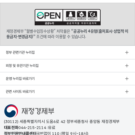
재정경제부 “월별수입징수상황” 저작물은
“공공누리 4유형(출처표시-상업적 이
용금지-변경금지)”
조건에 따라 이용할 수 있습니다.
정부 관련기관 누리집
외청 및 유관기관 누리집
운영 누리집 바로가기
관련 사이트 바로가기
(30112) 세종특별자치시 도움6로 42 정부세종청사 중앙동 재정경제부
대표전화
044-215-2114
유료
정부민원안내콜센터
국번없이
110
(평일 9시~18시)