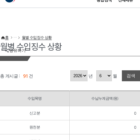
통합검색
전체메뉴
이 누리집은 대한민국 공식 전자정부 누리집입니다.
바로가기 메뉴
홈
월별 수입징수 상황
월별 수입징수 상황
공유하기
검색
총 게시글 :
91
건
년
월
수입목명
수납누계금액(원)
신고분
0
원천분
0