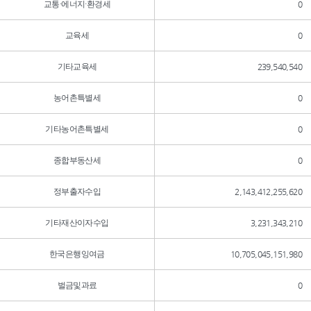
교통·에너지·환경세
0
교육세
0
기타교육세
239,540,540
농어촌특별세
0
기타농어촌특별세
0
종합부동산세
0
정부출자수입
2,143,412,255,620
기타재산이자수입
3,231,343,210
한국은행잉여금
10,705,045,151,980
벌금및과료
0