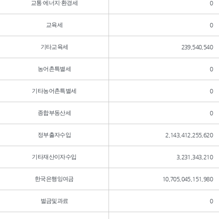
교통·에너지·환경세
0
교육세
0
기타교육세
239,540,540
농어촌특별세
0
기타농어촌특별세
0
종합부동산세
0
정부출자수입
2,143,412,255,620
기타재산이자수입
3,231,343,210
한국은행잉여금
10,705,045,151,980
벌금및과료
0