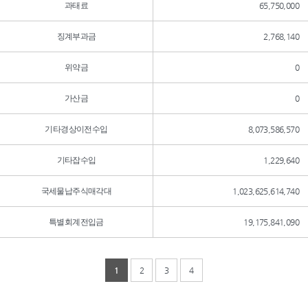
과태료
65,750,000
징계부과금
2,768,140
위약금
0
가산금
0
기타경상이전수입
8,073,586,570
기타잡수입
1,229,640
국세물납주식매각대
1,023,625,614,740
특별회계전입금
19,175,841,090
1
2
3
4