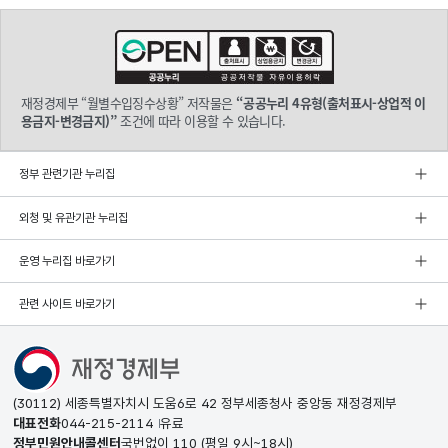
재정경제부 “월별수입징수상황” 저작물은
“공공누리 4유형(출처표시-상업적 이
용금지-변경금지)”
조건에 따라 이용할 수 있습니다.
정부 관련기관 누리집
외청 및 유관기관 누리집
운영 누리집 바로가기
관련 사이트 바로가기
(30112) 세종특별자치시 도움6로 42 정부세종청사 중앙동 재정경제부
대표전화
044-215-2114
유료
정부민원안내콜센터
국번없이
110
(평일 9시~18시)