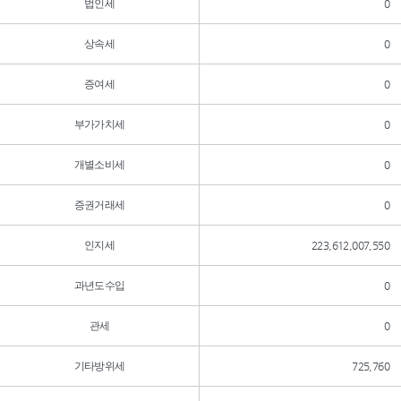
법인세
0
상속세
0
증여세
0
부가가치세
0
개별소비세
0
증권거래세
0
인지세
223,612,007,550
과년도수입
0
관세
0
기타방위세
725,760