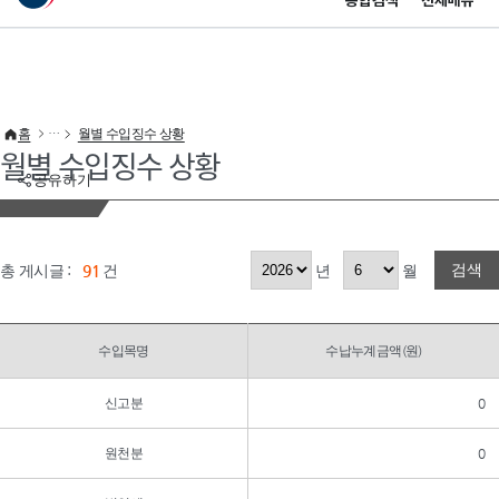
통합검색
전체메뉴
이 누리집은 대한민국 공식 전자정부 누리집입니다.
바로가기 메뉴
홈
월별 수입징수 상황
월별 수입징수 상황
공유하기
검색
총 게시글 :
91
건
년
월
수입목명
수납누계금액(원)
신고분
0
원천분
0