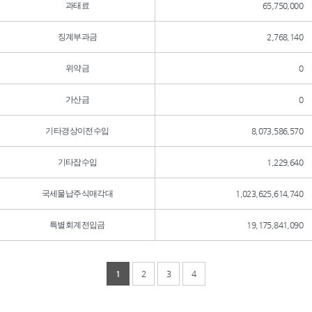
과태료
65,750,000
징계부과금
2,768,140
위약금
0
가산금
0
기타경상이전수입
8,073,586,570
기타잡수입
1,229,640
국세물납주식매각대
1,023,625,614,740
특별회계전입금
19,175,841,090
1
2
3
4