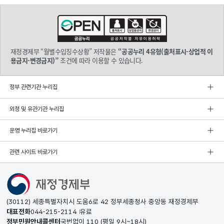
재정경제부 “월별수입징수상황” 저작물은
“공공누리 4유형(출처표시-상업적 이
용금지-변경금지)”
조건에 따라 이용할 수 있습니다.
정부 관련기관 누리집
외청 및 유관기관 누리집
운영 누리집 바로가기
관련 사이트 바로가기
(30112) 세종특별자치시 도움6로 42 정부세종청사 중앙동 재정경제부
대표전화
044-215-2114
유료
정부민원안내콜센터
국번없이
110
(평일 9시~18시)