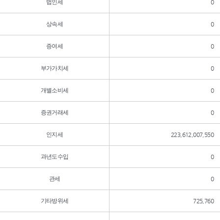
법인세
0
상속세
0
증여세
0
부가가치세
0
개별소비세
0
증권거래세
0
인지세
223,612,007,550
과년도수입
0
관세
0
기타방위세
725,760