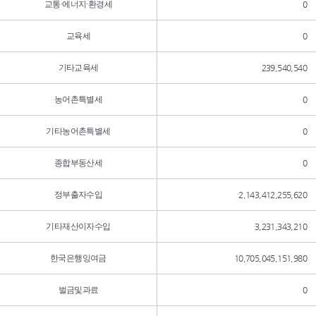
교통·에너지·환경세
0
교육세
0
기타교육세
239,540,540
농어촌특별세
0
기타농어촌특별세
0
종합부동산세
0
정부출자수입
2,143,412,255,620
기타재산이자수입
3,231,343,210
한국은행잉여금
10,705,045,151,980
벌금및과료
0