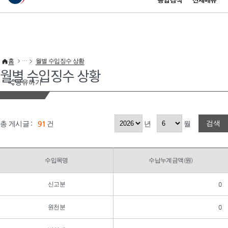
통합검색
전체메뉴
이 누리집은 대한민국 공식 전자정부 누리집입니다.
바로가기 메뉴
홈
월별 수입징수 상황
월별 수입징수 상황
공유하기
검색
총 게시글 :
91
건
년
월
수입목명
수납누계금액(원)
신고분
0
원천분
0