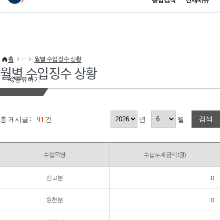
통합검색
전체메뉴
이 누리집은 대한민국 공식 전자정부 누리집입니다.
바로가기 메뉴
홈
월별 수입징수 상황
월별 수입징수 상황
공유하기
검색
총 게시글 :
91
건
년
월
수입목명
수납누계금액(원)
신고분
0
원천분
0