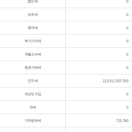
법인세
0
상속세
0
증여세
0
부가가치세
0
개별소비세
0
증권거래세
0
인지세
223,612,007,550
과년도수입
0
관세
0
기타방위세
725,760