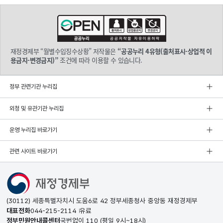
재정경제부 “월별수입징수상황” 저작물은
“공공누리 4유형(출처표시-상업적 이
용금지-변경금지)”
조건에 따라 이용할 수 있습니다.
정부 관련기관 누리집
외청 및 유관기관 누리집
운영 누리집 바로가기
관련 사이트 바로가기
(30112) 세종특별자치시 도움6로 42 정부세종청사 중앙동 재정경제부
대표전화
044-215-2114
유료
정부민원안내콜센터
국번없이
110
(평일 9시~18시)