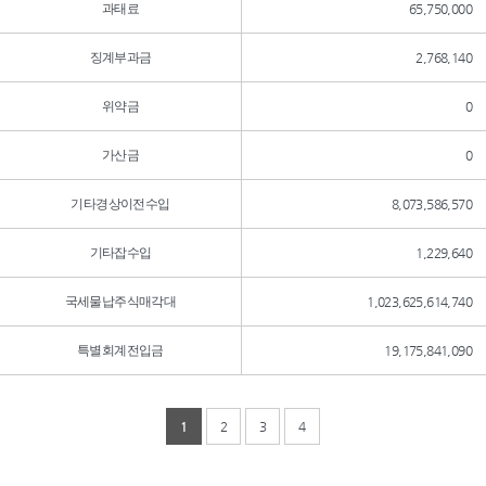
과태료
65,750,000
징계부과금
2,768,140
위약금
0
가산금
0
기타경상이전수입
8,073,586,570
기타잡수입
1,229,640
국세물납주식매각대
1,023,625,614,740
특별회계전입금
19,175,841,090
1
2
3
4