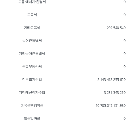
교통·에너지·환경세
0
교육세
0
기타교육세
239,540,540
농어촌특별세
0
기타농어촌특별세
0
종합부동산세
0
정부출자수입
2,143,412,255,620
기타재산이자수입
3,231,343,210
한국은행잉여금
10,705,045,151,980
벌금및과료
0