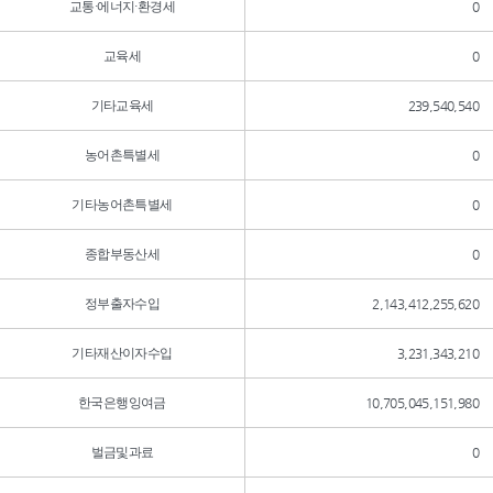
교통·에너지·환경세
0
교육세
0
기타교육세
239,540,540
농어촌특별세
0
기타농어촌특별세
0
종합부동산세
0
정부출자수입
2,143,412,255,620
기타재산이자수입
3,231,343,210
한국은행잉여금
10,705,045,151,980
벌금및과료
0