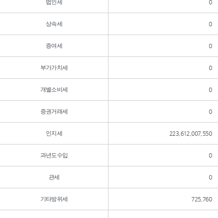
법인세
0
상속세
0
증여세
0
부가가치세
0
개별소비세
0
증권거래세
0
인지세
223,612,007,550
과년도수입
0
관세
0
기타방위세
725,760