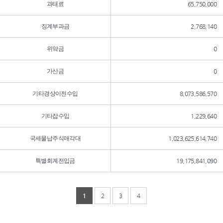
과태료
65,750,000
징계부과금
2,768,140
위약금
0
가산금
0
기타경상이전수입
8,073,586,570
기타잡수입
1,229,640
국세물납주식매각대
1,023,625,614,740
특별회계전입금
19,175,841,090
1
2
3
4