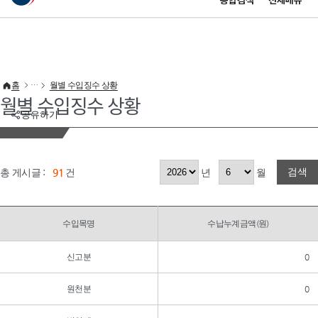
통합검색
전체메뉴
이 누리집은 대한민국 공식 전자정부 누리집입니다.
바로가기 메뉴
홈
월별 수입징수 상황
월별 수입징수 상황
공유하기
검색
총 게시글 :
91
건
년
월
수입목명
수납누계금액(원)
신고분
0
원천분
0