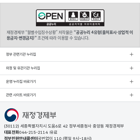
재정경제부 “월별수입징수상황” 저작물은
“공공누리 4유형(출처표시-상업적 이
용금지-변경금지)”
조건에 따라 이용할 수 있습니다.
정부 관련기관 누리집
외청 및 유관기관 누리집
운영 누리집 바로가기
관련 사이트 바로가기
(30112) 세종특별자치시 도움6로 42 정부세종청사 중앙동 재정경제부
대표전화
044-215-2114
유료
정부민원안내콜센터
국번없이
110
(평일 9시~18시)