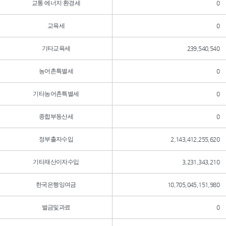
교통·에너지·환경세
0
교육세
0
기타교육세
239,540,540
농어촌특별세
0
기타농어촌특별세
0
종합부동산세
0
정부출자수입
2,143,412,255,620
기타재산이자수입
3,231,343,210
한국은행잉여금
10,705,045,151,980
벌금및과료
0