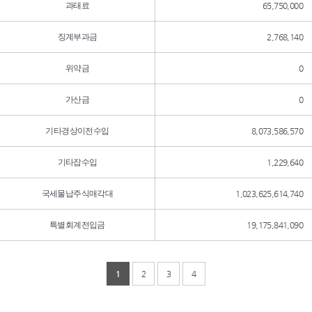
과태료
65,750,000
징계부과금
2,768,140
위약금
0
가산금
0
기타경상이전수입
8,073,586,570
기타잡수입
1,229,640
국세물납주식매각대
1,023,625,614,740
특별회계전입금
19,175,841,090
1
2
3
4