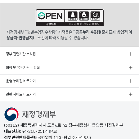
재정경제부 “월별수입징수상황” 저작물은
“공공누리 4유형(출처표시-상업적 이
용금지-변경금지)”
조건에 따라 이용할 수 있습니다.
정부 관련기관 누리집
외청 및 유관기관 누리집
운영 누리집 바로가기
관련 사이트 바로가기
(30112) 세종특별자치시 도움6로 42 정부세종청사 중앙동 재정경제부
대표전화
044-215-2114
유료
정부민원안내콜센터
국번없이
110
(평일 9시~18시)