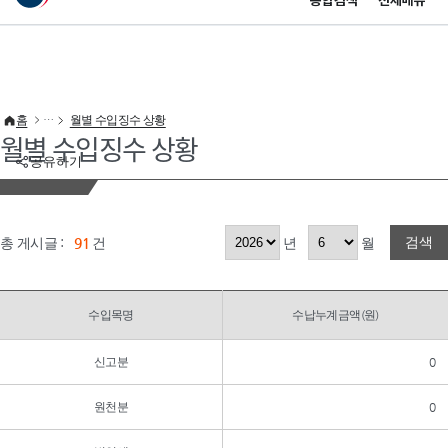
통합검색
전체메뉴
이 누리집은 대한민국 공식 전자정부 누리집입니다.
바로가기 메뉴
홈
월별 수입징수 상황
월별 수입징수 상황
공유하기
검색
총 게시글 :
91
건
년
월
수입목명
수납누계금액(원)
신고분
0
원천분
0