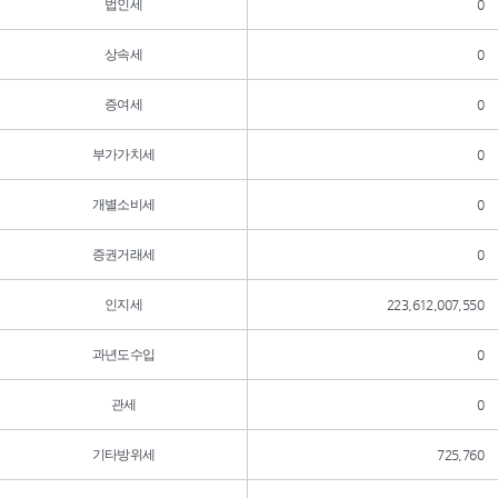
법인세
0
상속세
0
증여세
0
부가가치세
0
개별소비세
0
증권거래세
0
인지세
223,612,007,550
과년도수입
0
관세
0
기타방위세
725,760