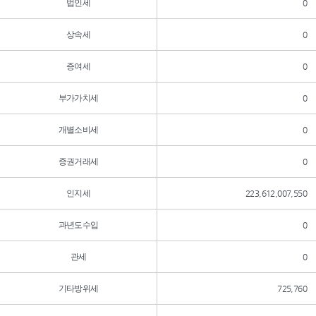
법인세
0
상속세
0
증여세
0
부가가치세
0
개별소비세
0
증권거래세
0
인지세
223,612,007,550
과년도수입
0
관세
0
기타방위세
725,760