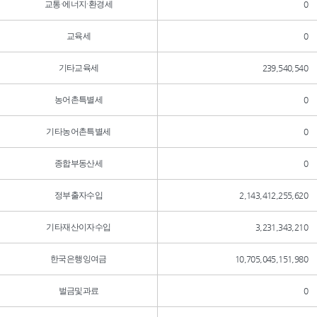
교통·에너지·환경세
0
교육세
0
기타교육세
239,540,540
농어촌특별세
0
기타농어촌특별세
0
종합부동산세
0
정부출자수입
2,143,412,255,620
기타재산이자수입
3,231,343,210
한국은행잉여금
10,705,045,151,980
벌금및과료
0