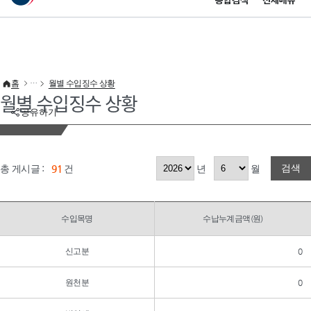
통합검색
전체메뉴
이 누리집은 대한민국 공식 전자정부 누리집입니다.
바로가기 메뉴
홈
월별 수입징수 상황
월별 수입징수 상황
공유하기
검색
총 게시글 :
91
건
년
월
수입목명
수납누계금액(원)
신고분
0
원천분
0