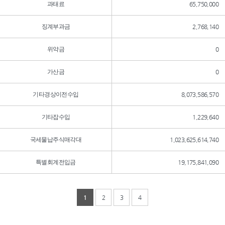
과태료
65,750,000
징계부과금
2,768,140
위약금
0
가산금
0
기타경상이전수입
8,073,586,570
기타잡수입
1,229,640
국세물납주식매각대
1,023,625,614,740
특별회계전입금
19,175,841,090
1
2
3
4