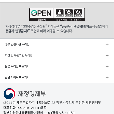
재정경제부 “월별수입징수상황” 저작물은
“공공누리 4유형(출처표시-상업적 이
용금지-변경금지)”
조건에 따라 이용할 수 있습니다.
정부 관련기관 누리집
외청 및 유관기관 누리집
운영 누리집 바로가기
관련 사이트 바로가기
(30112) 세종특별자치시 도움6로 42 정부세종청사 중앙동 재정경제부
대표전화
044-215-2114
유료
정부민원안내콜센터
국번없이
110
(평일 9시~18시)