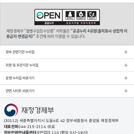
재정경제부 “월별수입징수상황” 저작물은
“공공누리 4유형(출처표시-상업적 이
용금지-변경금지)”
조건에 따라 이용할 수 있습니다.
정부 관련기관 누리집
외청 및 유관기관 누리집
운영 누리집 바로가기
관련 사이트 바로가기
(30112) 세종특별자치시 도움6로 42 정부세종청사 중앙동 재정경제부
대표전화
044-215-2114
유료
정부민원안내콜센터
국번없이
110
(평일 9시~18시)