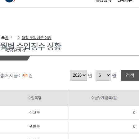
통합검색
전체메뉴
이 누리집은 대한민국 공식 전자정부 누리집입니다.
바로가기 메뉴
홈
월별 수입징수 상황
월별 수입징수 상황
공유하기
검색
총 게시글 :
91
건
년
월
수입목명
수납누계금액(원)
신고분
0
원천분
0