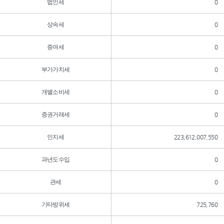
법인세
0
상속세
0
증여세
0
부가가치세
0
개별소비세
0
증권거래세
0
인지세
223,612,007,550
과년도수입
0
관세
0
기타방위세
725,760