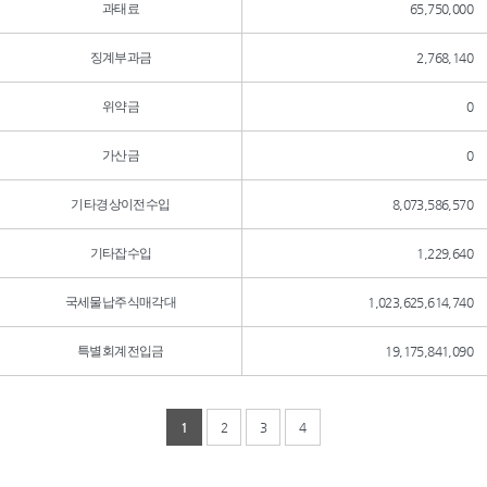
과태료
65,750,000
징계부과금
2,768,140
위약금
0
가산금
0
기타경상이전수입
8,073,586,570
기타잡수입
1,229,640
국세물납주식매각대
1,023,625,614,740
특별회계전입금
19,175,841,090
1
2
3
4