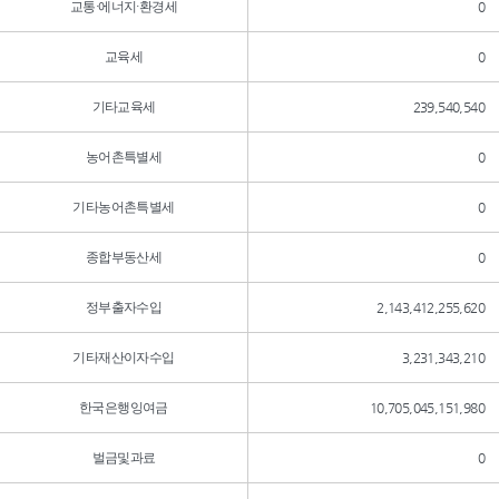
교통·에너지·환경세
0
교육세
0
기타교육세
239,540,540
농어촌특별세
0
기타농어촌특별세
0
종합부동산세
0
정부출자수입
2,143,412,255,620
기타재산이자수입
3,231,343,210
한국은행잉여금
10,705,045,151,980
벌금및과료
0