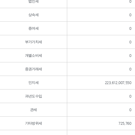
법인세
0
상속세
0
증여세
0
부가가치세
0
개별소비세
0
증권거래세
0
인지세
223,612,007,550
과년도수입
0
관세
0
기타방위세
725,760