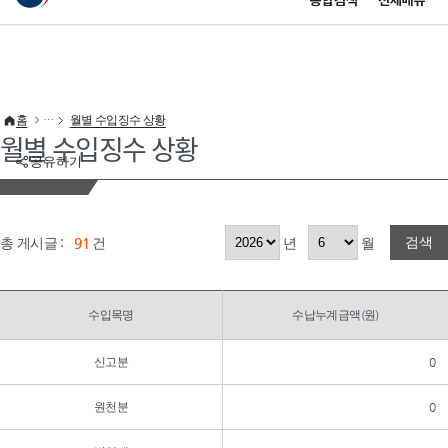
통합검색
전체메뉴
이 누리집은 대한민국 공식 전자정부 누리집입니다.
바로가기 메뉴
홈
월별 수입징수 상황
월별 수입징수 상황
공유하기
검색
총 게시글 :
91
건
년
월
수입목명
수납누계금액(원)
신고분
0
원천분
0