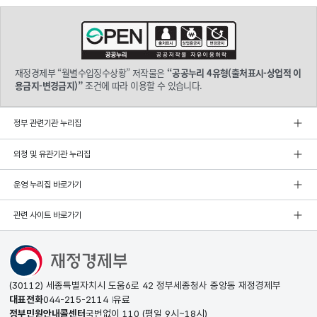
재정경제부 “월별수입징수상황” 저작물은
“공공누리 4유형(출처표시-상업적 이
용금지-변경금지)”
조건에 따라 이용할 수 있습니다.
정부 관련기관 누리집
외청 및 유관기관 누리집
운영 누리집 바로가기
관련 사이트 바로가기
(30112) 세종특별자치시 도움6로 42 정부세종청사 중앙동 재정경제부
대표전화
044-215-2114
유료
정부민원안내콜센터
국번없이
110
(평일 9시~18시)