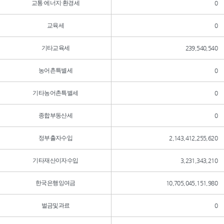
교통·에너지·환경세
0
교육세
0
기타교육세
239,540,540
농어촌특별세
0
기타농어촌특별세
0
종합부동산세
0
정부출자수입
2,143,412,255,620
기타재산이자수입
3,231,343,210
한국은행잉여금
10,705,045,151,980
벌금및과료
0