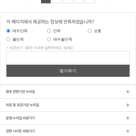
이 페이지에서 제공하는 정보에 만족하셨습니까?
매우만족
만족
보통
불만족
매우불만족
* 의견쓰기 : 60자 이내로 입력하세요. (0/60)
의견
쓰기
정부 관련기관 누리집
외청 및 유관기관 누리집
운영 누리집 바로가기
관련 사이트 바로가기