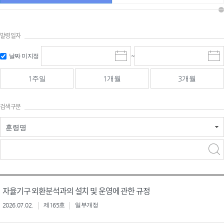
발령일자
시작일 입
마감일 입
날짜 미지정
~
시
마
력 및 선택
력 및 선택
작
감
일
일
1주일
1개월
3개월
선
선
택
택
달
달
검색구분
력
력
훈령명
검색
검색
어 입력
구분 선택
자율기구 외환분석과의 설치 및 운영에 관한 규정
2026.07.02.
제165호
일부개정