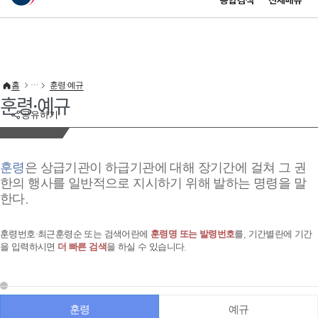
통합검색
전체메뉴
이 누리집은 대한민국 공식 전자정부 누리집입니다.
바로가기 메뉴
홈
훈령·예규
훈령·예규
공유하기
훈령
은 상급기관이 하급기관에 대해 장기간에 걸쳐 그 권
한의 행사를 일반적으로 지시하기 위해 발하는 명령을 말
한다.
훈령번호·최근훈령순 또는 검색어란에
훈령명 또는 발령번호
를, 기간별란에 기간
을 입력하시면
더 빠른 검색
을 하실 수 있습니다.
훈령
예규