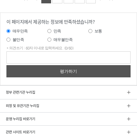
이 페이지에서 제공하는 정보에 만족하셨습니까?
매우만족
만족
보통
불만족
매우불만족
* 의견쓰기 : 60자 이내로 입력하세요. (0/60)
의견
쓰기
정부 관련기관 누리집
외청 및 유관기관 누리집
운영 누리집 바로가기
관련 사이트 바로가기