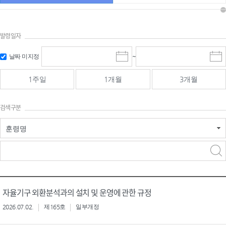
발령일자
시작일 입
마감일 입
날짜 미지정
~
시
마
력 및 선택
력 및 선택
작
감
일
일
1주일
1개월
3개월
선
선
택
택
달
달
검색구분
력
력
훈령명
검색
검색
어 입력
구분 선택
자율기구 외환분석과의 설치 및 운영에 관한 규정
2026.07.02.
제165호
일부개정