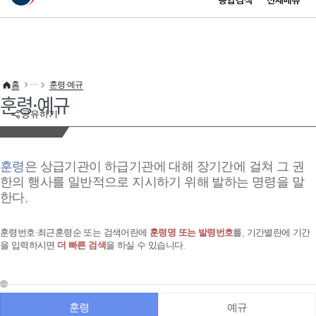
통합검색
전체메뉴
이 누리집은 대한민국 공식 전자정부 누리집입니다.
바로가기 메뉴
홈
훈령·예규
훈령·예규
공유하기
훈령
은 상급기관이 하급기관에 대해 장기간에 걸쳐 그 권
한의 행사를 일반적으로 지시하기 위해 발하는 명령을 말
한다.
훈령번호·최근훈령순 또는 검색어란에
훈령명 또는 발령번호
를, 기간별란에 기간
을 입력하시면
더 빠른 검색
을 하실 수 있습니다.
훈령
예규