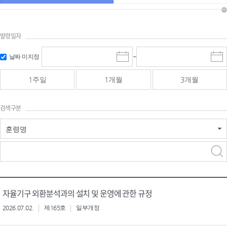
발령일자
시작일 입
마감일 입
날짜 미지정
~
시
마
력 및 선택
력 및 선택
작
감
일
일
1주일
1개월
3개월
선
선
택
택
달
달
검색구분
력
력
훈령명
검색
검색
어 입력
구분 선택
자율기구 외환분석과의 설치 및 운영에 관한 규정
2026.07.02.
제165호
일부개정