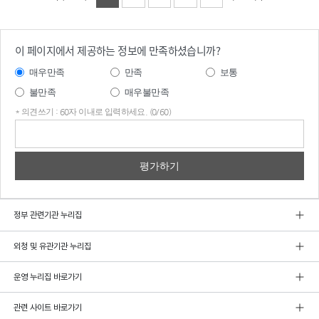
이 페이지에서 제공하는 정보에 만족하셨습니까?
매우만족
만족
보통
불만족
매우불만족
* 의견쓰기 : 60자 이내로 입력하세요. (0/60)
의견
쓰기
정부 관련기관 누리집
외청 및 유관기관 누리집
운영 누리집 바로가기
관련 사이트 바로가기