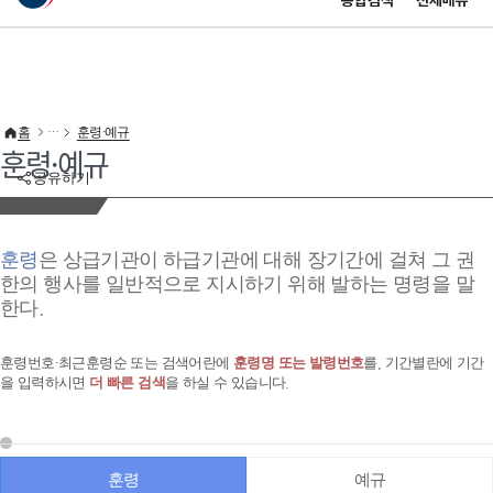
통합검색
전체메뉴
이 누리집은 대한민국 공식 전자정부 누리집입니다.
바로가기 메뉴
홈
훈령·예규
훈령·예규
공유하기
훈령
은 상급기관이 하급기관에 대해 장기간에 걸쳐 그 권
한의 행사를 일반적으로 지시하기 위해 발하는 명령을 말
한다.
훈령번호·최근훈령순 또는 검색어란에
훈령명 또는 발령번호
를, 기간별란에 기간
을 입력하시면
더 빠른 검색
을 하실 수 있습니다.
훈령
예규