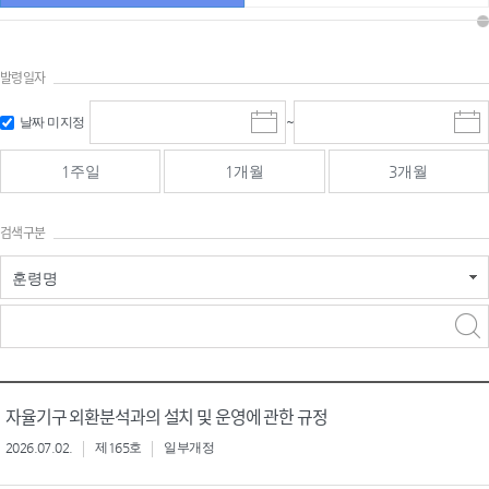
발령일자
시작일 입
마감일 입
날짜 미지정
~
시
마
력 및 선택
력 및 선택
작
감
일
일
1주일
1개월
3개월
선
선
택
택
달
달
검색구분
력
력
훈령명
검색
검색
어 입력
구분 선택
자율기구 외환분석과의 설치 및 운영에 관한 규정
2026.07.02.
제165호
일부개정