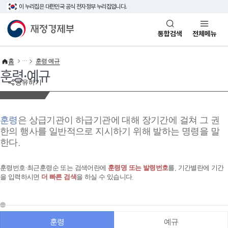
이 누리집은 대한민국 공식 전자정부 누리집입니다.
바로가기 메뉴
재정경제부(www.mofe.go.kr)
통합검색
전체메뉴
홈
훈령·예규
훈령·예규
공유하기
훈령
은 상급기관이 하급기관에 대해 장기간에 걸쳐 그 권
한의 행사를 일반적으로 지시하기 위해 발하는 명령을 말
한다.
훈령번호·최근훈령순 또는 검색어란에
훈령명 또는 발령번호
를, 기간별란에 기간
을 입력하시면
더 빠른 검색
을 하실 수 있습니다.
훈령
예규