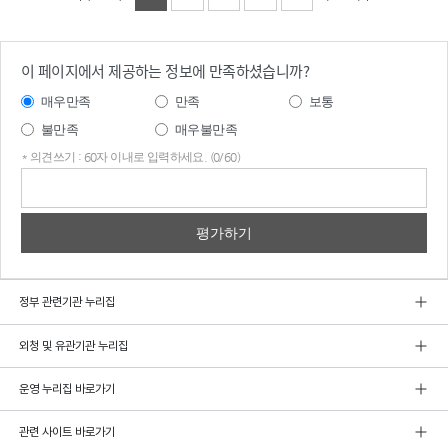
이 페이지에서 제공하는 정보에 만족하셨습니까?
매우만족
만족
보통
불만족
매우불만족
* 의견쓰기 : 60자 이내로 입력하세요. (0/60)
의견
쓰기
정부 관련기관 누리집
외청 및 유관기관 누리집
운영 누리집 바로가기
관련 사이트 바로가기