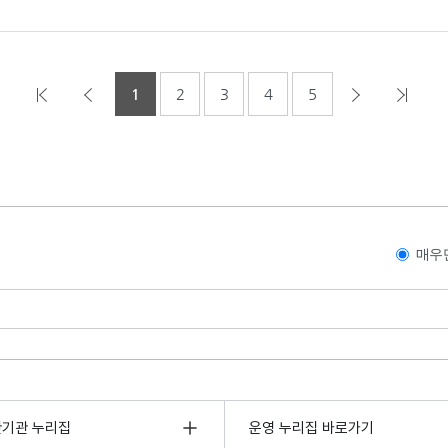
1
2
3
4
5
매우
관기관 누리집
운영 누리집 바로가기