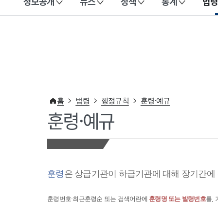
정보공개
뉴스
정책
통계
법령
이 누리집은 대한민국 공식 전자정부 누리집입니다.
홈
법령
행정규칙
훈령·예규
훈령·예규
훈령
은 상급기관이 하급기관에 대해 장기간에 
훈령번호·최근훈령순 또는 검색어란에
훈령명 또는 발령번호
를,