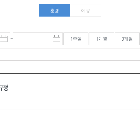
훈령
예규
~
1주일
1개월
3개월
시
마
작
감
일
일
선
선
택
택
달
달
력
력
규정