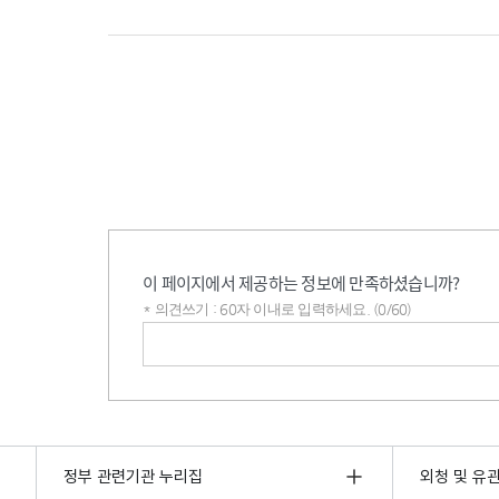
이 페이지에서 제공하는 정보에 만족하셨습니까?
* 의견쓰기 : 60자 이내로 입력하세요. (0/60)
의견쓰기
정부 관련기관 누리집
외청 및 유