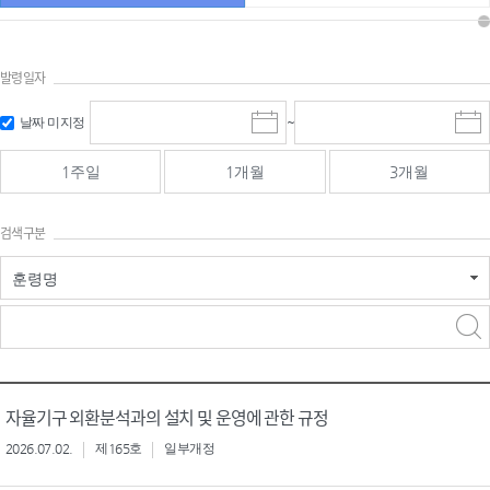
발령일자
시작일 입
마감일 입
날짜 미지정
~
시
마
력 및 선택
력 및 선택
작
감
일
일
1주일
1개월
3개월
선
선
택
택
달
달
검색구분
력
력
훈령명
검색
검색
어 입력
구분 선택
자율기구 외환분석과의 설치 및 운영에 관한 규정
2026.07.02.
제165호
일부개정