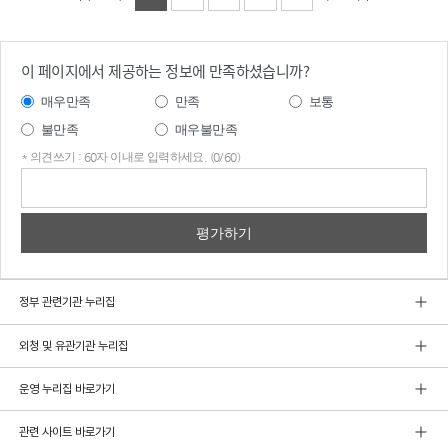
이 페이지에서 제공하는 정보에 만족하셨습니까?
매우만족
만족
보통
불만족
매우불만족
* 의견쓰기 : 60자 이내로 입력하세요. (0/60)
의견
쓰기
정부 관련기관 누리집
외청 및 유관기관 누리집
운영 누리집 바로가기
관련 사이트 바로가기