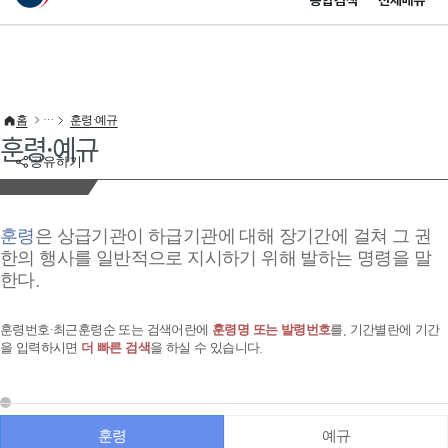
통합검색
전체메뉴
이 누리집은 대한민국 공식 전자정부 누리집입니다.
바로가기 메뉴
홈
훈령·예규
훈령·예규
공유하기
훈령
은 상급기관이 하급기관에 대해 장기간에 걸쳐 그 권
한의 행사를 일반적으로 지시하기 위해 발하는 명령을 말
한다.
훈령번호·최근훈령순 또는 검색어란에
훈령명 또는 발령번호
를, 기간별란에 기간
을 입력하시면
더 빠른 검색
을 하실 수 있습니다.
훈령
예규