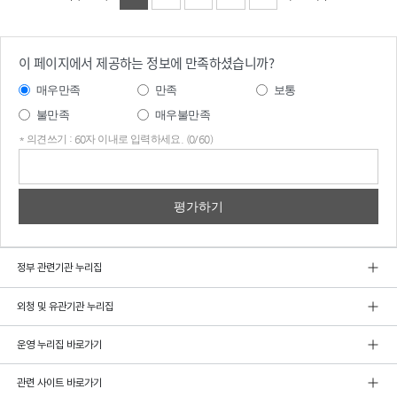
이 페이지에서 제공하는 정보에 만족하셨습니까?
매우만족
만족
보통
불만족
매우불만족
* 의견쓰기 : 60자 이내로 입력하세요. (0/60)
의견
쓰기
정부 관련기관 누리집
외청 및 유관기관 누리집
운영 누리집 바로가기
관련 사이트 바로가기