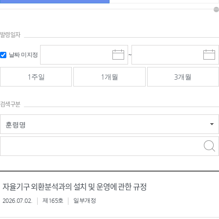
발령일자
시작일 입
마감일 입
날짜 미지정
~
시
마
력 및 선택
력 및 선택
작
감
일
일
1주일
1개월
3개월
선
선
택
택
달
달
검색구분
력
력
훈령명
검색
검색
어 입력
구분 선택
자율기구 외환분석과의 설치 및 운영에 관한 규정
2026.07.02.
제165호
일부개정