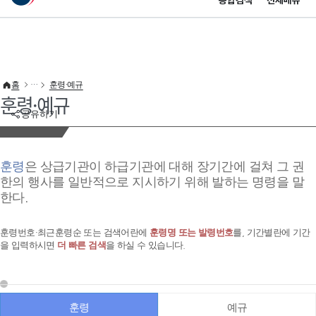
통합검색
전체메뉴
이 누리집은 대한민국 공식 전자정부 누리집입니다.
바로가기 메뉴
홈
훈령·예규
훈령·예규
공유하기
훈령
은 상급기관이 하급기관에 대해 장기간에 걸쳐 그 권
한의 행사를 일반적으로 지시하기 위해 발하는 명령을 말
한다.
훈령번호·최근훈령순 또는 검색어란에
훈령명 또는 발령번호
를, 기간별란에 기간
을 입력하시면
더 빠른 검색
을 하실 수 있습니다.
훈령
예규