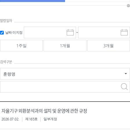
발령일자
시작일 입
마감일 입
날짜 미지정
~
시
마
력 및 선택
력 및 선택
작
감
일
일
1주일
1개월
3개월
선
선
택
택
달
달
검색구분
력
력
훈령명
검색
검색
어 입력
구분 선택
자율기구 외환분석과의 설치 및 운영에 관한 규정
2026.07.02.
제165호
일부개정