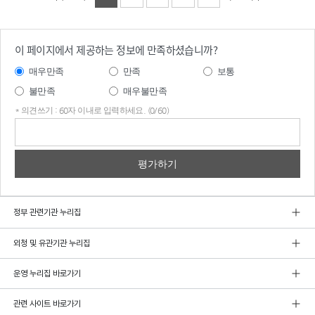
이 페이지에서 제공하는 정보에 만족하셨습니까?
매우만족
만족
보통
불만족
매우불만족
* 의견쓰기 : 60자 이내로 입력하세요. (0/60)
의견
쓰기
정부 관련기관 누리집
외청 및 유관기관 누리집
운영 누리집 바로가기
관련 사이트 바로가기