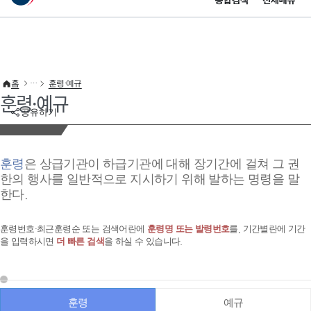
통합검색
전체메뉴
이 누리집은 대한민국 공식 전자정부 누리집입니다.
바로가기 메뉴
홈
훈령·예규
훈령·예규
공유하기
훈령
은 상급기관이 하급기관에 대해 장기간에 걸쳐 그 권
한의 행사를 일반적으로 지시하기 위해 발하는 명령을 말
한다.
훈령번호·최근훈령순 또는 검색어란에
훈령명 또는 발령번호
를, 기간별란에 기간
을 입력하시면
더 빠른 검색
을 하실 수 있습니다.
훈령
예규